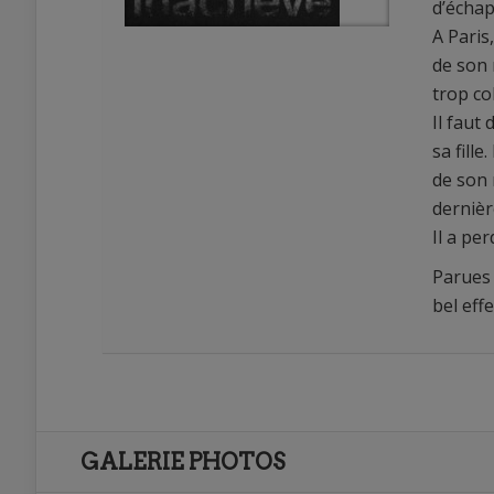
d’échap
A Paris
de son 
trop co
Il faut
sa fille
de son 
0
dernièr
0
Il a per
Parues 
bel effe
GALERIE PHOTOS