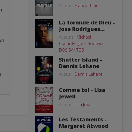
Auteur :
Franck Thilliez
n
La formule de Dieu -
Jose Rodrigues...
Auteurs :
Michael
on
Connelly
-
José Rodrigues
DOS SANTOS
Shutter Island -
Dennis Lehane
s
Auteur :
Dennis Lehane
Comme toi - Lisa
Jewell
Auteur :
Lisa Jewell
Les Testaments -
Margaret Atwood