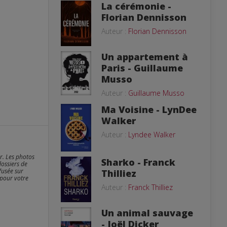
La cérémonie -
Florian Dennisson
Auteur :
Florian Dennisson
Un appartement à
Paris - Guillaume
Musso
Auteur :
Guillaume Musso
Ma Voisine - LynDee
Walker
Auteur :
Lyndee Walker
er. Les photos
Sharko - Franck
dossiers de
fusée sur
Thilliez
 pour votre
Auteur :
Franck Thilliez
Un animal sauvage
- Joël Dicker