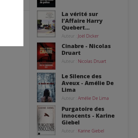
La vérité sur
l’Affaire Harry
Quebert...
Auteur :
Joël Dicker
Cinabre - Nicolas
Druart
Auteur :
Nicolas Druart
Le Silence des
Aveux - Amélie De
Lima
Auteur :
Amélie De Lima
Purgatoire des
innocents - Karine
Giebel
Auteur :
Karine Giebel