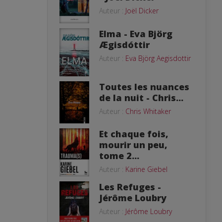
Auteur :
Joël Dicker
Elma - Eva Björg
Ægisdóttir
Auteur :
Eva Björg Aegisdottir
Toutes les nuances
de la nuit - Chris...
Auteur :
Chris Whitaker
Et chaque fois,
mourir un peu,
tome 2...
Auteur :
Karine Giebel
Les Refuges -
Jérôme Loubry
Auteur :
Jérôme Loubry