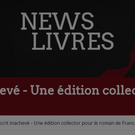
vé - Une édition colle
rit inachevé - Une édition collector pour le roman de Franck