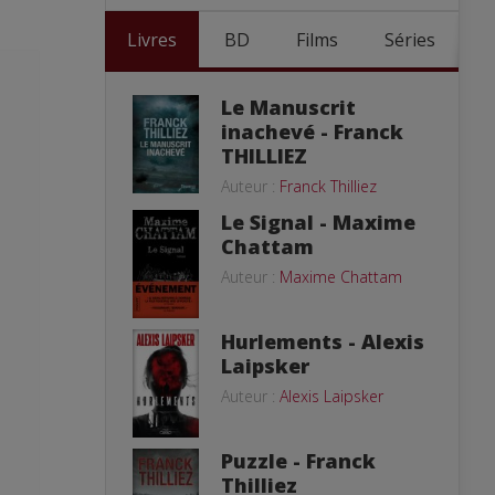
Livres
BD
Films
Séries
Le Manuscrit
inachevé - Franck
THILLIEZ
Auteur :
Franck Thilliez
Le Signal - Maxime
Chattam
Auteur :
Maxime Chattam
Hurlements - Alexis
Laipsker
Auteur :
Alexis Laipsker
Puzzle - Franck
Thilliez