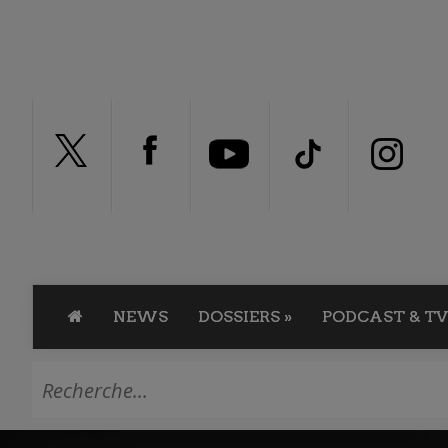
NEWS
DOSSIERS
»
PODCAST & TV