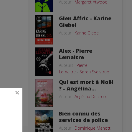
Auteur :
Margaret Atwood
Glen Affric - Karine
Giebel
Auteur :
Karine Giebel
Alex - Pierre
Lemaitre
Auteurs :
Pierre
Lemaitre
-
Søren Sveistrup
Qui est mort à Noël
? - Angélina...
Auteur :
Angélina Delcroix
Bien connu des
services de police
Auteur :
Dominique Manotti