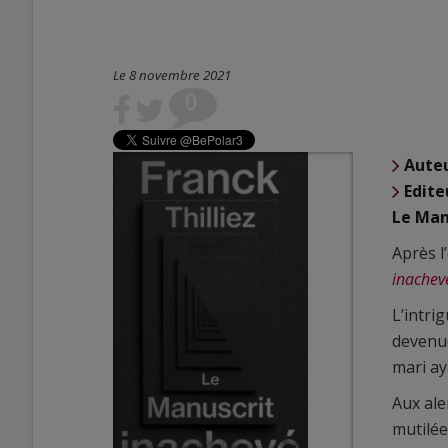
Le 8 novembre 2021
0
Aute
Edite
Le Man
Après l
inachev
L’intri
devenue
mari ay
Aux ale
mutilée