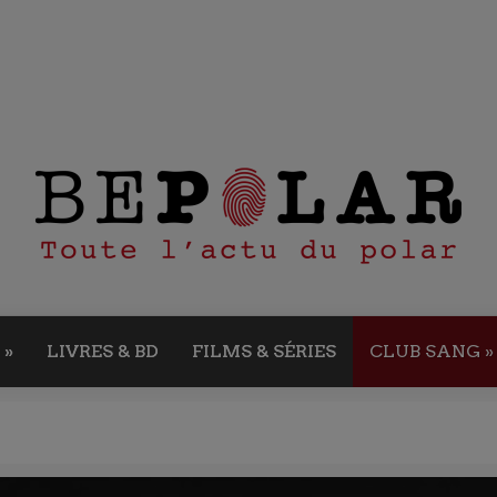
»
LIVRES & BD
FILMS & SÉRIES
CLUB SANG
»