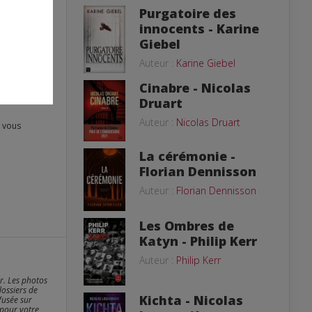
Purgatoire des
innocents - Karine
Giebel
Auteur :
Karine Giebel
Cinabre - Nicolas
Druart
Auteur :
Nicolas Druart
La cérémonie -
Florian Dennisson
Auteur :
Florian Dennisson
Les Ombres de
Katyn - Philip Kerr
Auteur :
Philip Kerr
er. Les photos
dossiers de
Kichta - Nicolas
fusée sur
 pour votre