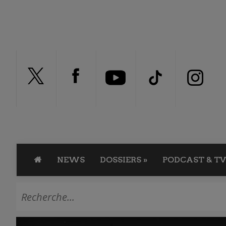
NEWS
DOSSIERS
»
PODCAST & TV