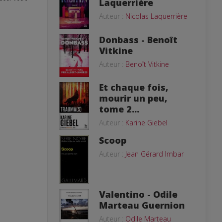
Laquerrière
Auteur :
Nicolas Laquerrière
Donbass - Benoît
Vitkine
Auteur :
Benoît Vitkine
Et chaque fois,
mourir un peu,
tome 2...
Auteur :
Karine Giebel
Scoop
Auteur :
Jean Gérard Imbar
Valentino - Odile
Marteau Guernion
Auteur :
Odile Marteau