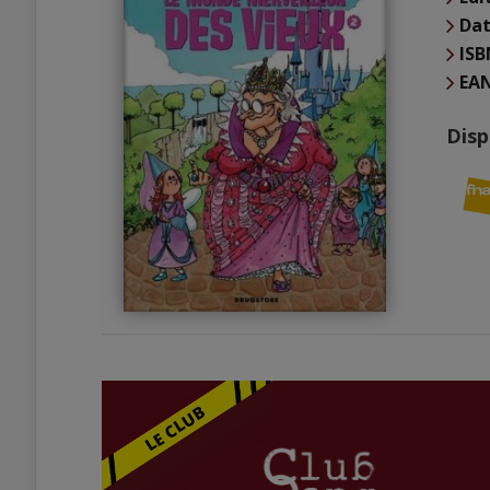
Dat
ISB
EA
Disp