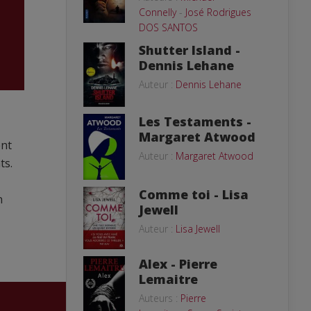
Connelly
-
José Rodrigues
DOS SANTOS
Shutter Island -
Dennis Lehane
Auteur :
Dennis Lehane
Les Testaments -
Margaret Atwood
ent
Auteur :
Margaret Atwood
ts.
Comme toi - Lisa
n
Jewell
Auteur :
Lisa Jewell
Alex - Pierre
Lemaitre
Auteurs :
Pierre