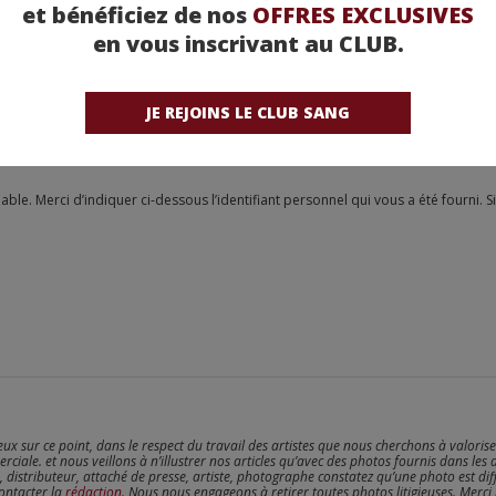
et bénéficiez de nos
OFFRES EXCLUSIVES
en vous inscrivant au CLUB.
JE REJOINS LE CLUB SANG
reux sur ce point, dans le respect du travail des artistes que nous cherchons à valoris
erciale. et nous veillons à n’illustrer nos articles qu’avec des photos fournis dans les 
, distributeur, attaché de presse, artiste, photographe constatez qu’une photo est dif
contacter la
rédaction
. Nous nous engageons à retirer toutes photos litigieuses. Merci