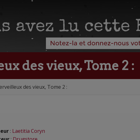
ux des vieux, Tome 2 :
veilleux des vieux, Tome 2 :
eur
:
Laetitia Coryn
teur
:
Drugstore