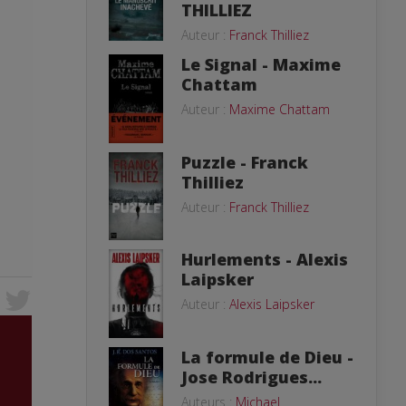
THILLIEZ
Auteur :
Franck Thilliez
Le Signal - Maxime
Chattam
Auteur :
Maxime Chattam
Puzzle - Franck
Thilliez
Auteur :
Franck Thilliez
Hurlements - Alexis
Laipsker
Auteur :
Alexis Laipsker
La formule de Dieu -
Jose Rodrigues...
Auteurs :
Michael