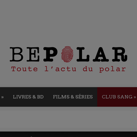
»
LIVRES & BD
FILMS & SÉRIES
CLUB SANG
»