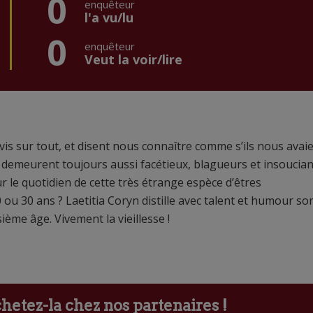
0
enquêteur
l'a vu/lu
0
enquêteur
Veut la voir/lire
avis sur tout, et disent nous connaître comme s’ils nous avai
is demeurent toujours aussi facétieux, blagueurs et insoucian
 le quotidien de cette très étrange espèce d’êtres
u 30 ans ? Laetitia Coryn distille avec talent et humour so
ième âge. Vivement la vieillesse !
etez-la chez nos partenaires !