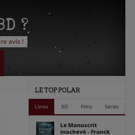
LE TOP POLAR
Livres
BD
Films
Séries
Le Manuscrit
inachevé - Franck