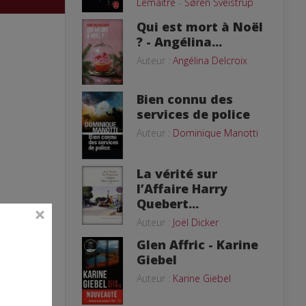
Lemaitre
-
Søren Sveistrup
Qui est mort à Noël
? - Angélina...
Auteur :
Angélina Delcroix
Bien connu des
services de police
Auteur :
Dominique Manotti
La vérité sur
l’Affaire Harry
Quebert...
Auteur :
Joël Dicker
Glen Affric - Karine
Giebel
Auteur :
Karine Giebel