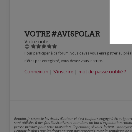
VOTRE #AVISPOLAR
Votre note :
Pour participer à ce forum, vous devez vous enregistrer au préalable. Merci d’indiquer ci-dessous l’identifiant personnel qui vous a été fourni. Si vous
n’êtes pas enregistré, vous devez vous inscrire.
Connexion
|
S’inscrire
|
mot de passe oublié ?
Bepolar.fr respecte les droits d’auteur et s’est toujours engagé à être rigou
sont utilisées à des fins illustratives et non dans un but d’exploitation comm
presse prévues pour cette utilisation. Cependant, si vous, lecteur - anonyme
Bepolar.fr alors que les droits ne sont pas respectés, ayez la gentillesse de 