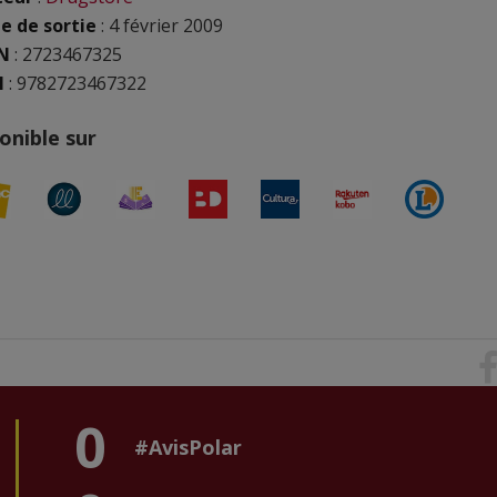
e de sortie
: 4 février 2009
N
:
2723467325
N
: 9782723467322
onible sur
0
#AvisPolar