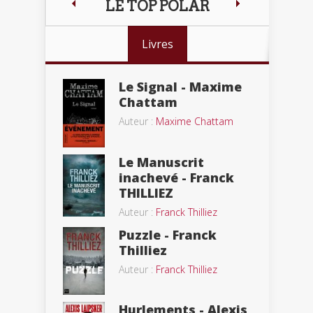
LE TOP POLAR
Livres
Le Signal - Maxime
Chattam
Auteur :
Maxime Chattam
Le Manuscrit
inachevé - Franck
THILLIEZ
Auteur :
Franck Thilliez
Puzzle - Franck
Thilliez
Auteur :
Franck Thilliez
Hurlements - Alexis