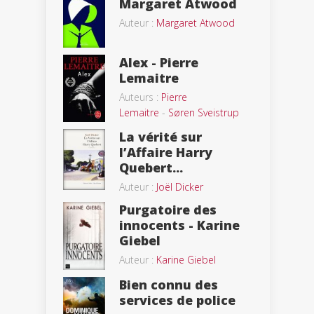
Margaret Atwood
Auteur :
Margaret Atwood
Alex - Pierre
Lemaitre
Auteurs :
Pierre
Lemaitre
-
Søren Sveistrup
La vérité sur
l’Affaire Harry
Quebert...
Auteur :
Joël Dicker
Purgatoire des
innocents - Karine
Giebel
Auteur :
Karine Giebel
Bien connu des
services de police