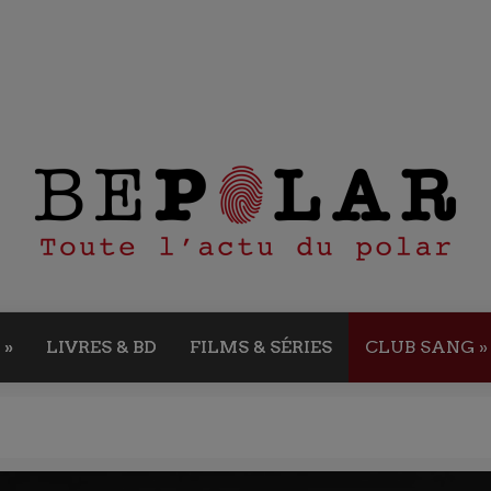
»
LIVRES & BD
FILMS & SÉRIES
CLUB SANG
»