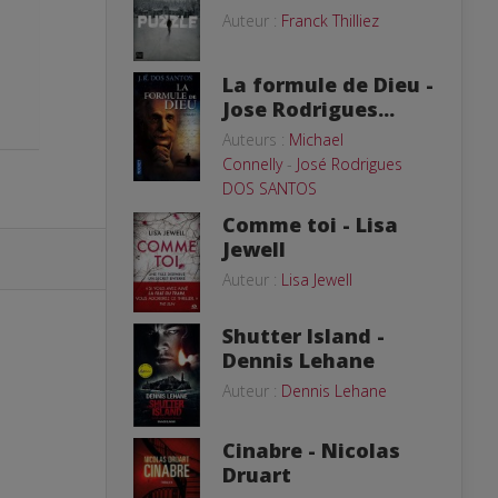
Auteur :
Franck Thilliez
La formule de Dieu -
Jose Rodrigues...
Auteurs :
Michael
Connelly
-
José Rodrigues
DOS SANTOS
Comme toi - Lisa
Jewell
Auteur :
Lisa Jewell
Shutter Island -
Dennis Lehane
Auteur :
Dennis Lehane
Cinabre - Nicolas
Druart