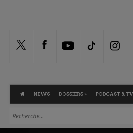
NEWS
DOSSIERS
»
PODCAST & TV