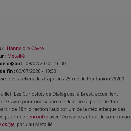
ur
:
Hannelore Cayre
ur
:
Métailié
 de d�but
: 09/07/2020 - 16:00
de fin
: 09/07/2020 - 19:30
sse
: Les ateliers des Capucins 25 rue de Pontaniou 29200
juillet, Les Curiosités de Dialogues, à Brest, accueillent
re Cayre pour une séance de dédicace à partir de 16h.
partir de 18h, direction l’auditorium de la médiathèque des
ns pour une
rencontre
avec l’écrivaine autour de son roman
 oblige
, paru au Métailié.