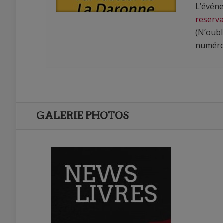
L’événe
reserva
(N’oubl
numéro 
0
0
GALERIE PHOTOS