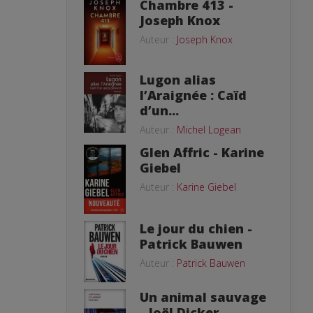
Chambre 413 -
Joseph Knox
Auteur :
Joseph Knox
Lugon alias
l’Araignée : Caïd
d’un...
Auteur :
Michel Logean
Glen Affric - Karine
Giebel
Auteur :
Karine Giebel
Le jour du chien -
Patrick Bauwen
Auteur :
Patrick Bauwen
Un animal sauvage
- Joël Dicker