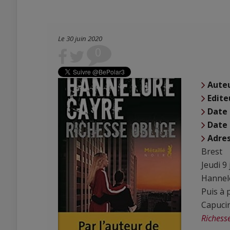
Le 30 juin 2020
0
Aute
Edite
Date
Date 
Adre
Brest
Jeudi 9 
Hannelo
Puis à 
Capuci
Richesse