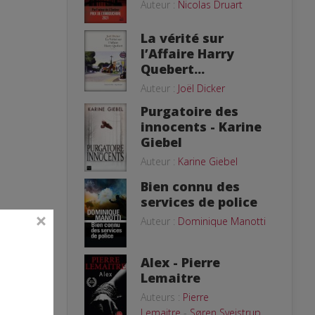
Auteur :
Nicolas Druart
La vérité sur
l’Affaire Harry
Quebert...
Auteur :
Joël Dicker
Purgatoire des
innocents - Karine
Giebel
Auteur :
Karine Giebel
Bien connu des
services de police
Auteur :
Dominique Manotti
Alex - Pierre
Lemaitre
Auteurs :
Pierre
Lemaitre
-
Søren Sveistrup