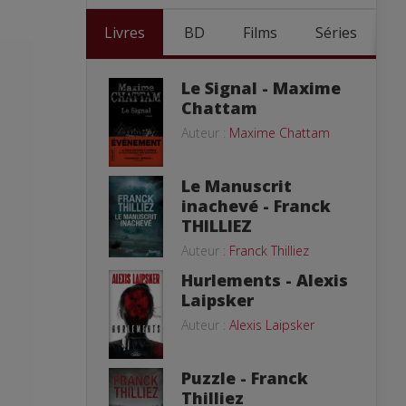
Livres
BD
Films
Séries
Le Signal - Maxime
Chattam
Auteur :
Maxime Chattam
Le Manuscrit
inachevé - Franck
THILLIEZ
Auteur :
Franck Thilliez
Hurlements - Alexis
Laipsker
Auteur :
Alexis Laipsker
Puzzle - Franck
Thilliez