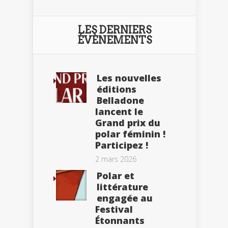
LES DERNIERS
ÉVÈNEMENTS
Les nouvelles
éditions
Belladone
lancent le
Grand prix du
polar féminin !
Participez !
2 mars 2026
Polar et
littérature
engagée au
Festival
Étonnants