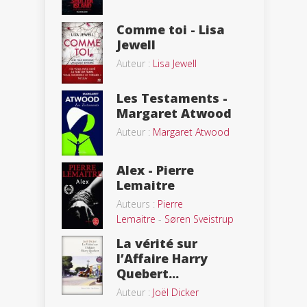
Comme toi - Lisa
Jewell
Auteur :
Lisa Jewell
Les Testaments -
Margaret Atwood
Auteur :
Margaret Atwood
Alex - Pierre
Lemaitre
Auteurs :
Pierre
Lemaitre
-
Søren Sveistrup
La vérité sur
l’Affaire Harry
Quebert...
Auteur :
Joël Dicker