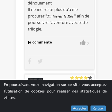
dénouement.
Il ne me reste plus qu’à me
procurer "𝑻𝒖 𝒕𝒖𝒆𝒓𝒂𝒔 𝒍𝒆 𝑹𝒐𝒊 " afin de
poursuivre l’aventure avec cette
trilogie.
Je commente
0
En poursuivant votre navigation sur ce site, vous acceptez
l’utilisation de cookies pour réaliser des statistiques de
visites.
mlle javotte books
24 août 2019
Accepter
Refuser