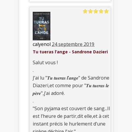
calyenol
24 septembre 2019
Tu tueras l’ange - Sandrone Dazieri
Salut vous !
.
J’ai lu "𝑻𝒖 𝒕𝒖𝒆𝒓𝒂𝒔 𝒍’𝒂𝒏𝒈𝒆" de Sandrone
Diazeri,et comme pour "𝑻𝒖 𝒕𝒖𝒆𝒓𝒂𝒔 𝒍𝒆
𝒑𝒆̀𝒓𝒆",j’ai adoré.
.
"Son pyjama est couvert de sang...Il
est l’heure de partir,dit elle,et à cet
instant précis le hurlement d’une
sirène déchire l’air."