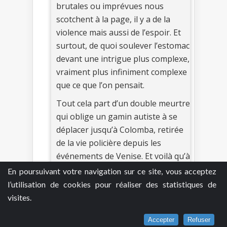
brutales ou imprévues nous
scotchent à la page, il y a de la
violence mais aussi de l’espoir. Et
surtout, de quoi soulever l’estomac
devant une intrigue plus complexe,
vraiment plus infiniment complexe
que ce que l’on pensait.
Tout cela part d’un double meurtre
qui oblige un gamin autiste à se
déplacer jusqu’à Colomba, retirée
de la vie policière depuis les
événements de Venise. Et voilà qu’à
partir de ces deux meurtres, elle
En poursuivant votre navigation sur ce site, vous acceptez
est impliquée dans une bataille qui
l’utilisation de cookies pour réaliser des statistiques de
oppose Dante à ses détraqueurs.
visites.
N’importe qui peut devenir votre
Accepter
Refuser
ennemi, désormais. Conclusion