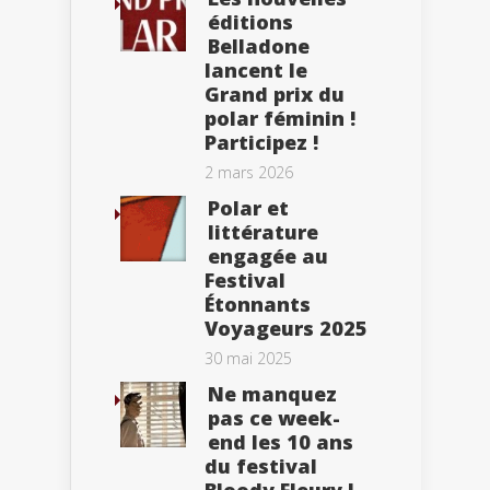
éditions
Belladone
lancent le
Grand prix du
polar féminin !
Participez !
2 mars 2026
Polar et
littérature
engagée au
Festival
Étonnants
Voyageurs 2025
30 mai 2025
Ne manquez
pas ce week-
end les 10 ans
du festival
Bloody Fleury !