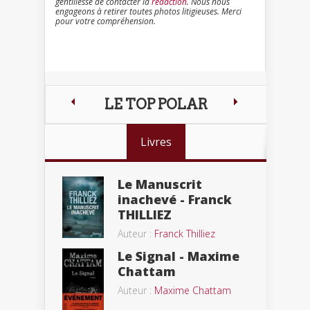
gentillesse de contacter la
rédaction
. Nous nous
engageons à retirer toutes photos litigieuses. Merci
pour votre compréhension.
LE TOP POLAR
Livres
Le Manuscrit
inachevé - Franck
THILLIEZ
Auteur :
Franck Thilliez
Le Signal - Maxime
Chattam
Auteur :
Maxime Chattam