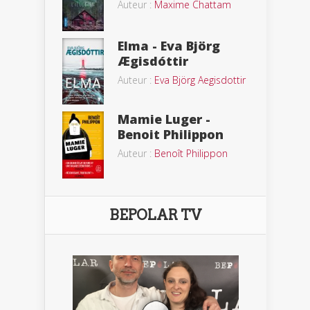
Auteur :
Maxime Chattam
Elma - Eva Björg
Ægisdóttir
Auteur :
Eva Björg Aegisdottir
Mamie Luger -
Benoit Philippon
Auteur :
Benoît Philippon
BEPOLAR TV