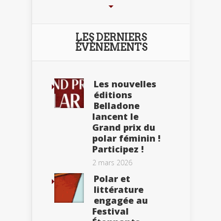
LES DERNIERS
ÉVÈNEMENTS
Les nouvelles
éditions
Belladone
lancent le
Grand prix du
polar féminin !
Participez !
2 mars 2026
Polar et
littérature
engagée au
Festival