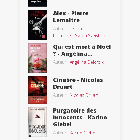
Alex - Pierre
Lemaitre
Auteurs :
Pierre
Lemaitre
-
Søren Sveistrup
Qui est mort à Noël
? - Angélina...
Auteur :
Angélina Delcroix
Cinabre - Nicolas
Druart
Auteur :
Nicolas Druart
Purgatoire des
innocents - Karine
Giebel
Auteur :
Karine Giebel