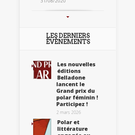
31/08/2020
LES DERNIERS
ÉVÈNEMENTS
Les nouvelles
éditions
Belladone
lancent le
Grand prix du
polar féminin !
Participez !
2 mars 2026
Polar et
littérature