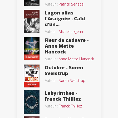
Auteur :
Patrick Senécal
Lugon alias
l’Araignée : Caïd
d’un...
Auteur :
Michel Logean
Fleur de cadavre -
Anne Mette
Hancock
Auteur :
Anne Mette Hancock
Octobre - Soren
Sveistrup
Auteur :
Søren Sveistrup
Labyrinthes -
Franck Thilliez
Auteur :
Franck Thilliez