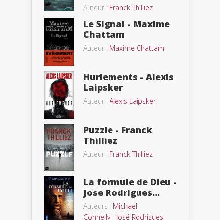
Auteur :
Franck Thilliez
Le Signal - Maxime
Chattam
Auteur :
Maxime Chattam
Hurlements - Alexis
Laipsker
Auteur :
Alexis Laipsker
Puzzle - Franck
Thilliez
Auteur :
Franck Thilliez
La formule de Dieu -
Jose Rodrigues...
Auteurs :
Michael
Connelly
-
José Rodrigues