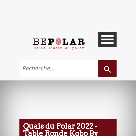
Quais du Polar 2022 -
Table Ronde Kobo By