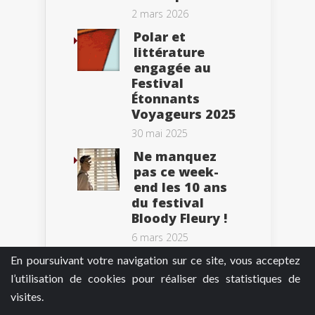
2 mars 2026
Polar et
littérature
engagée au
Festival
Étonnants
Voyageurs 2025
30 mai 2025
Ne manquez
pas ce week-
end les 10 ans
du festival
Bloody Fleury !
6 mars 2025
En poursuivant votre navigation sur ce site, vous acceptez
l’utilisation de cookies pour réaliser des statistiques de
visites.
Tweets by BePolar