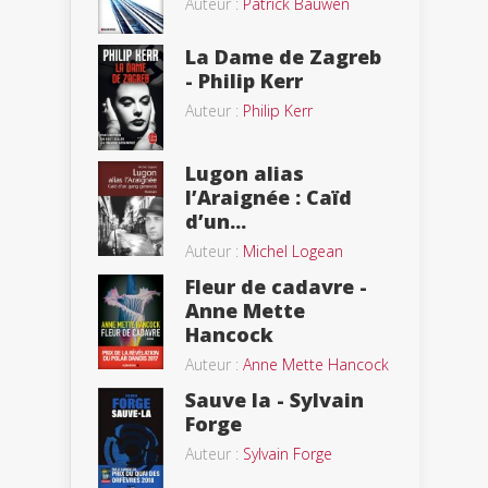
Auteur :
Patrick Bauwen
La Dame de Zagreb
- Philip Kerr
Auteur :
Philip Kerr
Lugon alias
l’Araignée : Caïd
d’un...
Auteur :
Michel Logean
Fleur de cadavre -
Anne Mette
Hancock
Auteur :
Anne Mette Hancock
Sauve la - Sylvain
Forge
Auteur :
Sylvain Forge