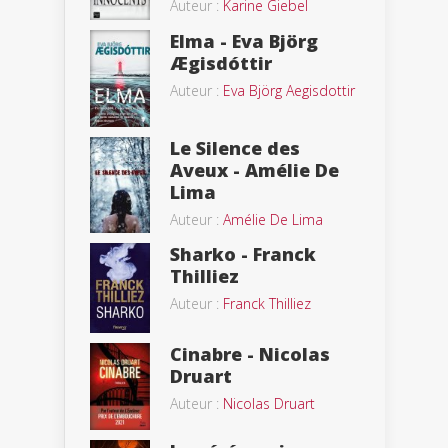
Auteur :
Karine Giebel
Elma - Eva Björg
Ægisdóttir
Auteur :
Eva Björg Aegisdottir
Le Silence des
Aveux - Amélie De
Lima
Auteur :
Amélie De Lima
Sharko - Franck
Thilliez
Auteur :
Franck Thilliez
Cinabre - Nicolas
Druart
Auteur :
Nicolas Druart