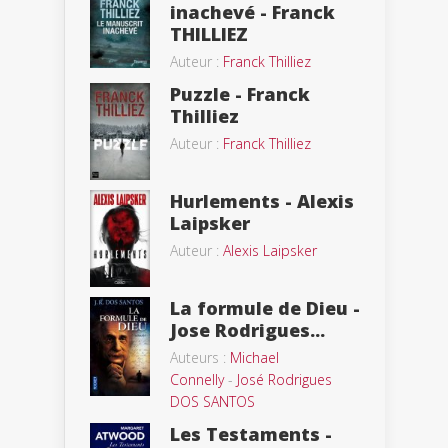
inachevé - Franck
THILLIEZ
Auteur :
Franck Thilliez
Puzzle - Franck
Thilliez
Auteur :
Franck Thilliez
Hurlements - Alexis
Laipsker
Auteur :
Alexis Laipsker
La formule de Dieu -
Jose Rodrigues...
Auteurs :
Michael
Connelly
-
José Rodrigues
DOS SANTOS
Les Testaments -