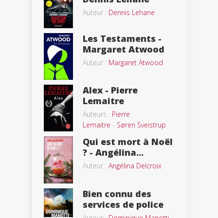
Auteur :
Dennis Lehane
Les Testaments -
Margaret Atwood
Auteur :
Margaret Atwood
Alex - Pierre
Lemaitre
Auteurs :
Pierre
Lemaitre
-
Søren Sveistrup
Qui est mort à Noël
? - Angélina...
Auteur :
Angélina Delcroix
Bien connu des
services de police
Auteur :
Dominique Manotti