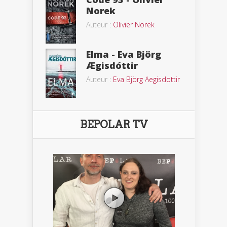
Norek
Auteur :
Olivier Norek
Elma - Eva Björg
Ægisdóttir
Auteur :
Eva Björg Aegisdottir
BEPOLAR TV