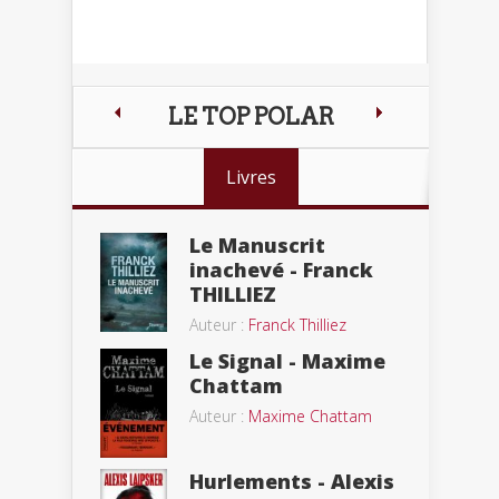
LE TOP POLAR
Livres
Le Manuscrit
inachevé - Franck
THILLIEZ
Auteur :
Franck Thilliez
Le Signal - Maxime
Chattam
Auteur :
Maxime Chattam
Hurlements - Alexis