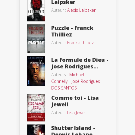
Laipsker
Auteur :
Alexis Laipsker
Puzzle - Franck
Thilliez
Auteur :
Franck Thilliez
La formule de Dieu -
Jose Rodrigues...
Auteurs :
Michael
Connelly
-
José Rodrigues
DOS SANTOS
Comme toi - Lisa
Jewell
Auteur :
Lisa Jewell
Shutter Island -
Dennis Lehane