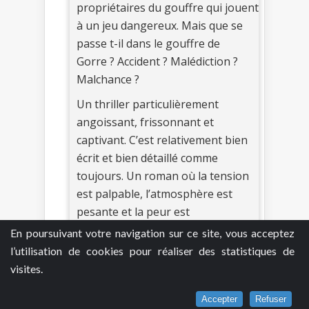
propriétaires du gouffre qui jouent
à un jeu dangereux. Mais que se
passe t-il dans le gouffre de
Gorre ? Accident ? Malédiction ?
Malchance ?
Un thriller particulièrement
angoissant, frissonnant et
captivant. C’est relativement bien
écrit et bien détaillé comme
toujours. Un roman où la tension
est palpable, l’atmosphère est
pesante et la peur est
omniprésente. L’auteur réussi à
En poursuivant votre navigation sur ce site, vous acceptez
merveille à capter l’attention de
l’utilisation de cookies pour réaliser des statistiques de
son lecteur, à maintenir une
visites.
certaine tension, une angoisse
tout au long du livre. J’ai eu
Accepter
Refuser