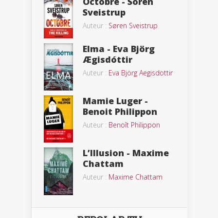
Octobre - Soren
Sveistrup
Auteur :
Søren Sveistrup
Elma - Eva Björg
Ægisdóttir
Auteur :
Eva Björg Aegisdottir
Mamie Luger -
Benoit Philippon
Auteur :
Benoît Philippon
L’Illusion - Maxime
Chattam
Auteur :
Maxime Chattam