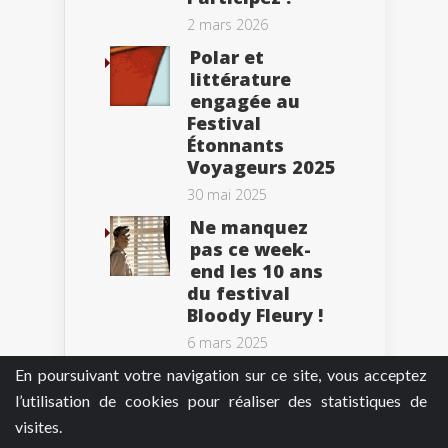
2 mars 2026
Polar et
littérature
engagée au
Festival
Étonnants
Voyageurs 2025
30 mai 2025
Ne manquez
pas ce week-
end les 10 ans
du festival
Bloody Fleury !
6 mars 2025
En poursuivant votre navigation sur ce site, vous acceptez
l’utilisation de cookies pour réaliser des statistiques de
visites.
Tweets by BePolar