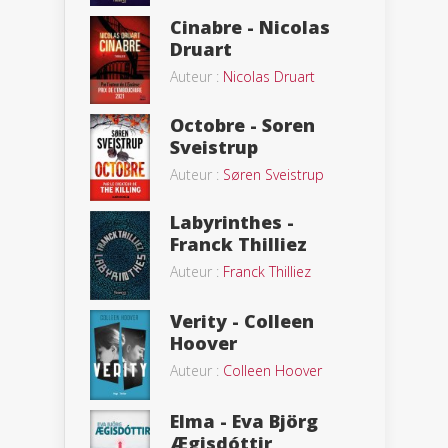
Cinabre - Nicolas
Druart
Auteur :
Nicolas Druart
Octobre - Soren
Sveistrup
Auteur :
Søren Sveistrup
Labyrinthes -
Franck Thilliez
Auteur :
Franck Thilliez
Verity - Colleen
Hoover
Auteur :
Colleen Hoover
Elma - Eva Björg
Ægisdóttir