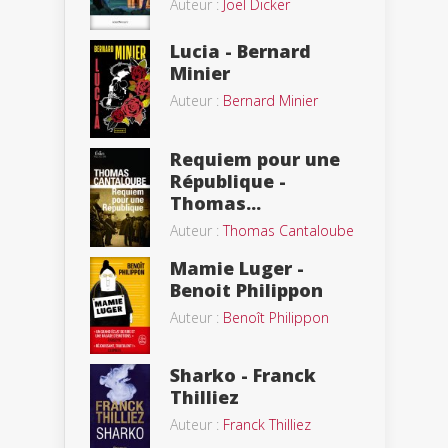
Auteur :
Joël Dicker
Lucia - Bernard
Minier
Auteur :
Bernard Minier
Requiem pour une
République -
Thomas...
Auteur :
Thomas Cantaloube
Mamie Luger -
Benoit Philippon
Auteur :
Benoît Philippon
Sharko - Franck
Thilliez
Auteur :
Franck Thilliez