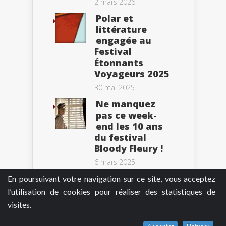
2 mars 2026
Polar et
littérature
engagée au
Festival
Étonnants
Voyageurs 2025
30 mai 2025
Ne manquez
pas ce week-
end les 10 ans
du festival
Bloody Fleury !
6 mars 2025
En poursuivant votre navigation sur ce site, vous acceptez
l’utilisation de cookies pour réaliser des statistiques de
visites.
Tweets by BePolar