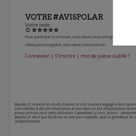
VOTRE #AVISPOLAR
Votre note :
Pour participer à ce forum, vous devez vous enregistrer au préalable. Merci d’indiquer ci-dessous l’identifiant personnel qui vous a été fourni. Si vous
n’êtes pas enregistré, vous devez vous inscrire.
Connexion
|
S’inscrire
|
mot de passe oublié ?
Bepolar.fr respecte les droits d’auteur et s’est toujours engagé à être rigou
sont utilisées à des fins illustratives et non dans un but d’exploitation comm
presse prévues pour cette utilisation. Cependant, si vous, lecteur - anonyme
Bepolar.fr alors que les droits ne sont pas respectés, ayez la gentillesse de 
compréhension.