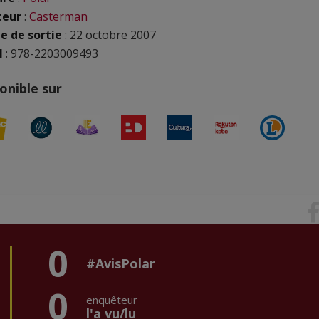
teur
:
Casterman
e de sortie
: 22 octobre 2007
N
: 978-2203009493
onible sur
0
#AvisPolar
0
enquêteur
l'a vu/lu