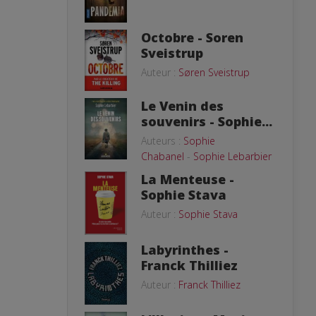
Octobre - Soren
Sveistrup
Auteur :
Søren Sveistrup
Le Venin des
souvenirs - Sophie...
Auteurs :
Sophie
Chabanel
-
Sophie Lebarbier
La Menteuse -
Sophie Stava
Auteur :
Sophie Stava
Labyrinthes -
Franck Thilliez
Auteur :
Franck Thilliez