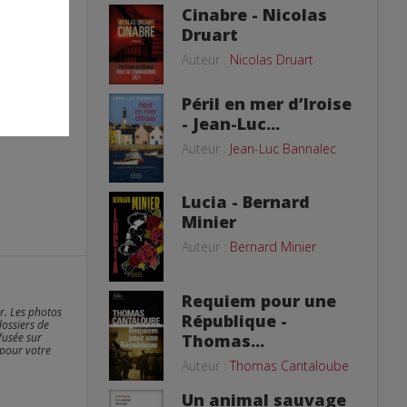
Cinabre - Nicolas
Druart
Auteur :
Nicolas Druart
Péril en mer d’Iroise
- Jean-Luc...
Auteur :
Jean-Luc Bannalec
Lucia - Bernard
Minier
Auteur :
Bernard Minier
Requiem pour une
er. Les photos
République -
dossiers de
Thomas...
fusée sur
 pour votre
Auteur :
Thomas Cantaloube
Un animal sauvage