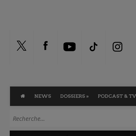
NEWS
DOSSIERS
»
PODCAST & TV