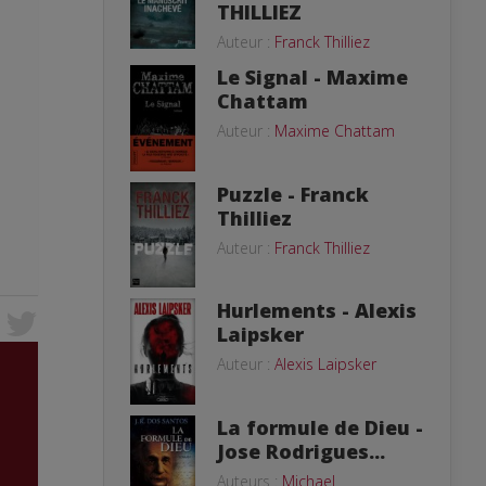
THILLIEZ
Auteur :
Franck Thilliez
Le Signal - Maxime
Chattam
Auteur :
Maxime Chattam
Puzzle - Franck
Thilliez
Auteur :
Franck Thilliez
Hurlements - Alexis
Laipsker
Auteur :
Alexis Laipsker
La formule de Dieu -
Jose Rodrigues...
Auteurs :
Michael