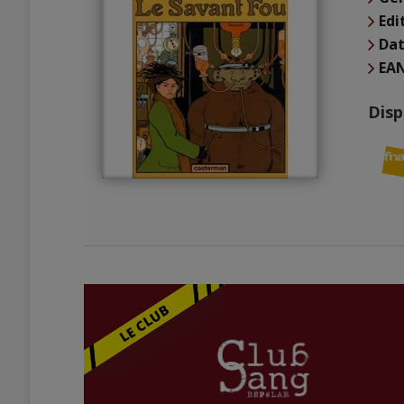
Edi
Dat
EA
Disp