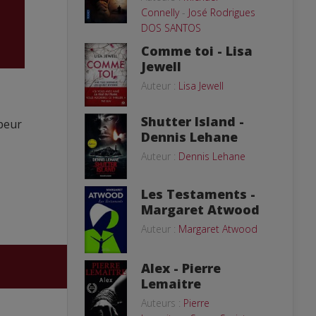
Connelly
-
José Rodrigues
DOS SANTOS
Comme toi - Lisa
Jewell
Auteur :
Lisa Jewell
Shutter Island -
 peur
Dennis Lehane
Auteur :
Dennis Lehane
Les Testaments -
Margaret Atwood
Auteur :
Margaret Atwood
Alex - Pierre
Lemaitre
Auteurs :
Pierre