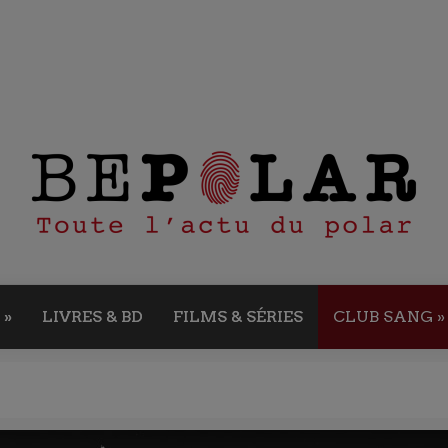
»
LIVRES & BD
FILMS & SÉRIES
CLUB SANG
»