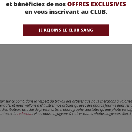
et bénéficiez de nos
OFFRES EXCLUSIVES
en vous inscrivant au CLUB.
JE REJOINS LE CLUB SANG
reux sur ce point, dans le respect du travail des artistes que nous cherchons à valoris
erciale. et nous veillons à n’illustrer nos articles qu’avec des photos fournis dans les 
, distributeur, attaché de presse, artiste, photographe constatez qu’une photo est dif
contacter la
rédaction
. Nous nous engageons à retirer toutes photos litigieuses. Merci