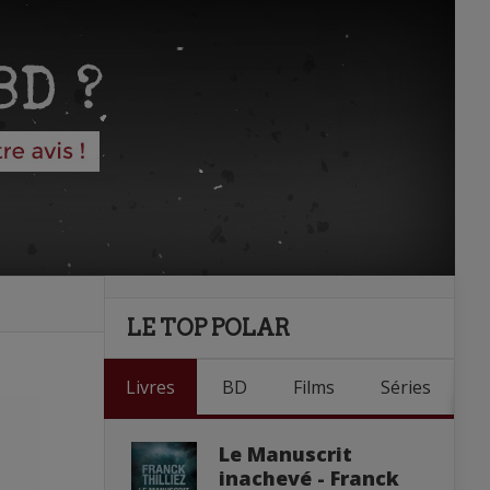
LE TOP POLAR
Livres
BD
Films
Séries
Le Manuscrit
inachevé - Franck