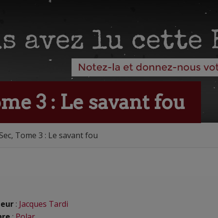
me 3 : Le savant fou
Sec, Tome 3 : Le savant fou
eur
:
Jacques Tardi
nre
:
Polar