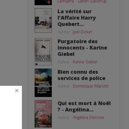
Lemaitre
-
Søren Sveistrup
La vérité sur
l’Affaire Harry
Quebert...
Auteur :
Joël Dicker
Purgatoire des
innocents - Karine
Giebel
Auteur :
Karine Giebel
Bien connu des
services de police
Auteur :
Dominique Manotti
Qui est mort à Noël
? - Angélina...
Auteur :
Angélina Delcroix