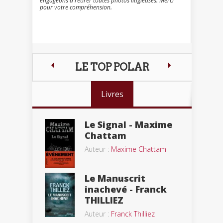
engageons à retirer toutes photos litigieuses. Merci
pour votre compréhension.
LE TOP POLAR
Livres
Le Signal - Maxime
Chattam
Auteur :
Maxime Chattam
Le Manuscrit
inachevé - Franck
THILLIEZ
Auteur :
Franck Thilliez