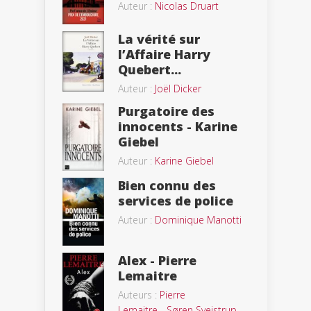
Auteur :
Nicolas Druart
La vérité sur
l’Affaire Harry
Quebert...
Auteur :
Joël Dicker
Purgatoire des
innocents - Karine
Giebel
Auteur :
Karine Giebel
Bien connu des
services de police
Auteur :
Dominique Manotti
Alex - Pierre
Lemaitre
Auteurs :
Pierre
Lemaitre
-
Søren Sveistrup