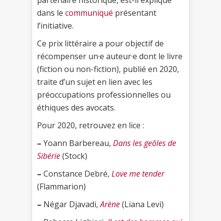
partenaire historique, est-il expliqué
dans le
communiqué
présentant
l’initiative.
Ce prix littéraire a pour objectif de
récompenser un·e auteur·e dont le livre
(fiction ou non-fiction), publié en 2020,
traite d’un sujet en lien avec les
préoccupations professionnelles ou
éthiques des avocats.
Pour 2020, retrouvez en lice :
–
Yoann Barbereau,
Dans les geôles de
Sibérie
(Stock)
–
Constance Debré,
Love me tender
(Flammarion)
–
Négar Djavadi,
Arène
(Liana Levi)