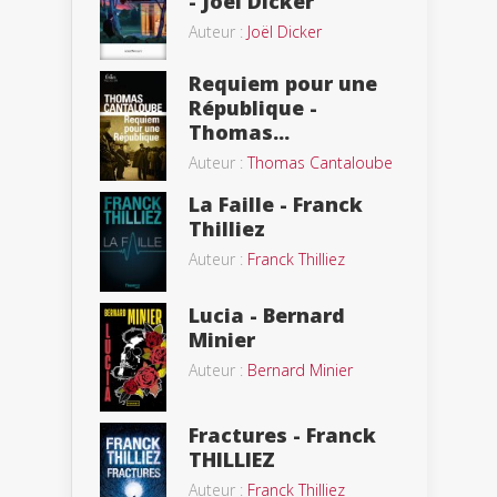
- Joël Dicker
Auteur :
Joël Dicker
Requiem pour une
République -
Thomas...
Auteur :
Thomas Cantaloube
La Faille - Franck
Thilliez
Auteur :
Franck Thilliez
Lucia - Bernard
Minier
Auteur :
Bernard Minier
Fractures - Franck
THILLIEZ
Auteur :
Franck Thilliez