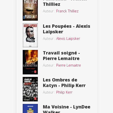
Thilliez
Auteur :
Franck Thilliez
Les Poupées - Alexis
Laipsker
Auteur :
Alexis Laipsker
Travail soigné -
Pierre Lemaitre
Auteur :
Pierre Lemaitre
Les Ombres de
Katyn - Philip Kerr
Auteur :
Philip Kerr
Ma Voisine - LynDee
Walker