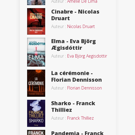
Auteur :
Amélie De Lima
Cinabre - Nicolas
Druart
Auteur :
Nicolas Druart
Elma - Eva Björg
Ægisdóttir
Auteur :
Eva Björg Aegisdottir
La cérémonie -
Florian Dennisson
Auteur :
Florian Dennisson
Sharko - Franck
Thilliez
Auteur :
Franck Thilliez
Pandemia - Franck