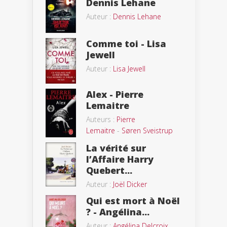
Dennis Lehane
Auteur :
Dennis Lehane
Comme toi - Lisa
Jewell
Auteur :
Lisa Jewell
Alex - Pierre
Lemaitre
Auteurs :
Pierre
Lemaitre
-
Søren Sveistrup
La vérité sur
l’Affaire Harry
Quebert...
Auteur :
Joël Dicker
Qui est mort à Noël
? - Angélina...
Auteur :
Angélina Delcroix