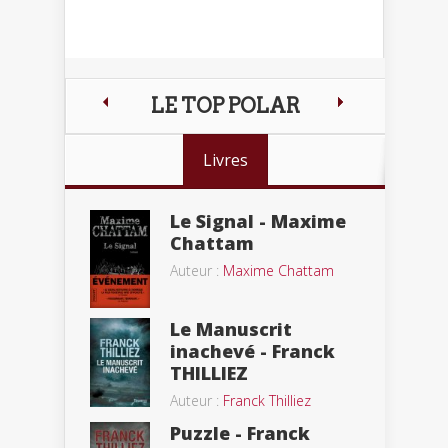
LE TOP POLAR
Livres
Le Signal - Maxime
Chattam
Auteur :
Maxime Chattam
Le Manuscrit
inachevé - Franck
THILLIEZ
Auteur :
Franck Thilliez
Puzzle - Franck