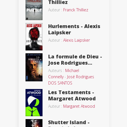
Thilliez
Auteur :
Franck Thilliez
Hurlements - Alexis
Laipsker
Auteur :
Alexis Laipsker
La formule de Dieu -
Jose Rodrigues...
Auteurs :
Michael
Connelly
-
José Rodrigues
DOS SANTOS
Les Testaments -
Margaret Atwood
Auteur :
Margaret Atwood
Shutter Island -