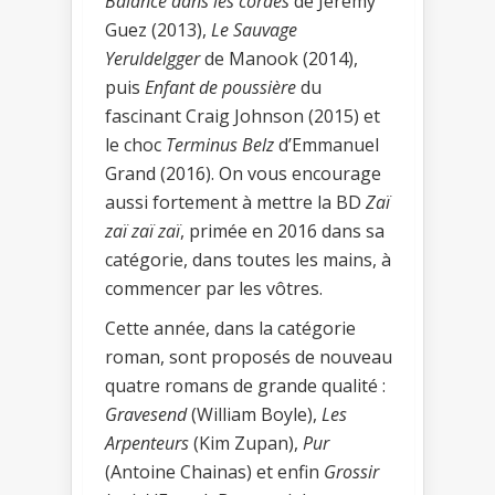
Balancé dans les cordes
de Jérémy
Guez (2013),
Le Sauvage
Yeruldelgger
de Manook (2014),
puis
Enfant de poussière
du
fascinant Craig Johnson (2015) et
le choc
Terminus Belz
d’Emmanuel
Grand (2016). On vous encourage
aussi fortement à mettre la BD
Zaï
zaï zaï zaï
, primée en 2016 dans sa
catégorie, dans toutes les mains, à
commencer par les vôtres.
Cette année, dans la catégorie
roman, sont proposés de nouveau
quatre romans de grande qualité :
Gravesend
(William Boyle),
Les
Arpenteurs
(Kim Zupan),
Pur
(Antoine Chainas) et enfin
Grossir