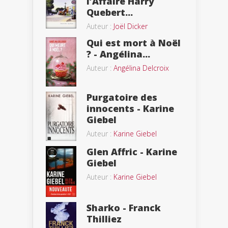
l’Affaire Harry
Quebert...
Auteur :
Joël Dicker
Qui est mort à Noël
? - Angélina...
Auteur :
Angélina Delcroix
Purgatoire des
innocents - Karine
Giebel
Auteur :
Karine Giebel
Glen Affric - Karine
Giebel
Auteur :
Karine Giebel
Sharko - Franck
Thilliez