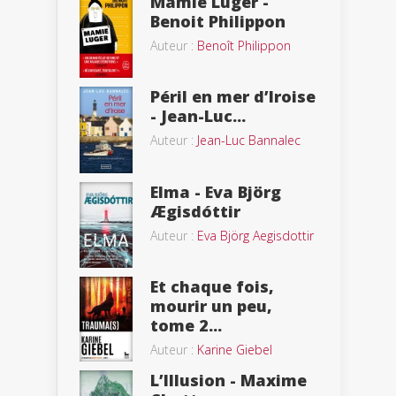
Mamie Luger -
Benoit Philippon
Auteur :
Benoît Philippon
Péril en mer d’Iroise
- Jean-Luc...
Auteur :
Jean-Luc Bannalec
Elma - Eva Björg
Ægisdóttir
Auteur :
Eva Björg Aegisdottir
Et chaque fois,
mourir un peu,
tome 2...
Auteur :
Karine Giebel
L’Illusion - Maxime