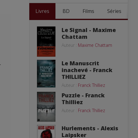
Livres
BD
Films
Séries
Le Signal - Maxime
Chattam
Auteur :
Maxime Chattam
Le Manuscrit
r
inachevé - Franck
THILLIEZ
Auteur :
Franck Thilliez
Puzzle - Franck
Thilliez
Auteur :
Franck Thilliez
Hurlements - Alexis
Laipsker