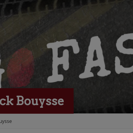
nck Bouysse
uysse