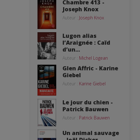
Chambre 413 -
Joseph Knox
Auteur :
Joseph Knox
Lugon alias
l’Araignée : Caïd
d’un...
Auteur :
Michel Logean
Glen Affric - Karine
Giebel
Auteur :
Karine Giebel
Le jour du chien -
Patrick Bauwen
Auteur :
Patrick Bauwen
Un animal sauvage
- Joël Dicker