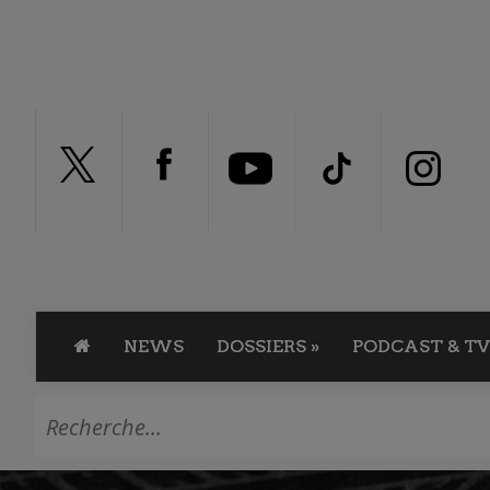
NEWS
DOSSIERS
»
PODCAST & TV