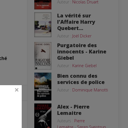
Auteur :
Nicolas Druart
La vérité sur
l’Affaire Harry
Quebert...
Auteur :
Joël Dicker
Purgatoire des
innocents - Karine
Giebel
ché
Auteur :
Karine Giebel
Bien connu des
services de police
Auteur :
Dominique Manotti
Alex - Pierre
Lemaitre
Auteurs :
Pierre
Lemaitre
-
Søren Sveistrup