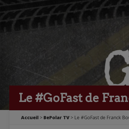
Le #GoFast de Fra
Accueil
>
BePolar TV
> Le #GoFast de Franck Bo