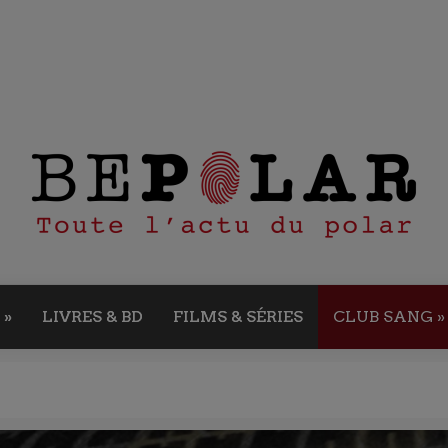
»
LIVRES & BD
FILMS & SÉRIES
CLUB SANG
»