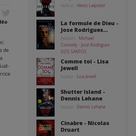
Auteur :
Alexis Laipsker
idéo
La formule de Dieu -
Jose Rodrigues...
Auteurs :
Michael
ec
Connelly
-
José Rodrigues
rs de
DOS SANTOS
la
Comme toi - Lisa
Sud-
Jewell
rcice
Auteur :
Lisa Jewell
Shutter Island -
Dennis Lehane
Auteur :
Dennis Lehane
Cinabre - Nicolas
Druart