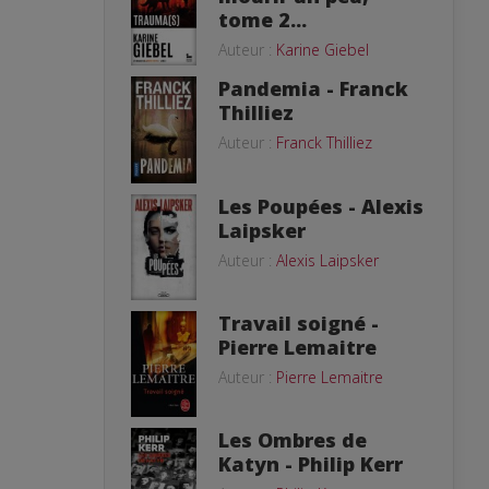
tome 2...
Auteur :
Karine Giebel
Pandemia - Franck
Thilliez
Auteur :
Franck Thilliez
Les Poupées - Alexis
Laipsker
Auteur :
Alexis Laipsker
Travail soigné -
Pierre Lemaitre
Auteur :
Pierre Lemaitre
Les Ombres de
Katyn - Philip Kerr