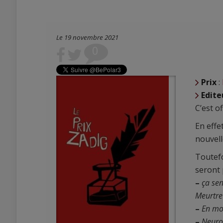
Le 19 novembre 2021
0
Prix
:
Edite
C’est of
En effe
nouvell
Toutefo
seront 
–
ça sen
Meurtre
–
En mo
–
Neuro