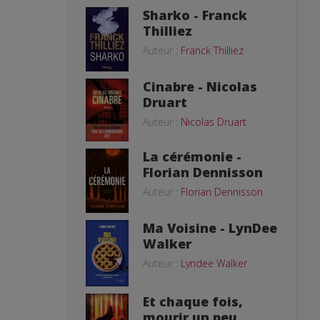
Sharko - Franck
Thilliez
Auteur :
Franck Thilliez
Cinabre - Nicolas
Druart
Auteur :
Nicolas Druart
La cérémonie -
Florian Dennisson
Auteur :
Florian Dennisson
Ma Voisine - LynDee
Walker
Auteur :
Lyndee Walker
Et chaque fois,
mourir un peu,