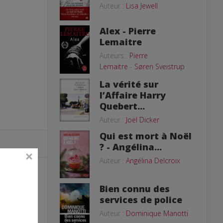
Auteur :
Lisa Jewell
Alex - Pierre
Lemaitre
Auteurs :
Pierre
Lemaitre
-
Søren Sveistrup
La vérité sur
l’Affaire Harry
Quebert...
Auteur :
Joël Dicker
Qui est mort à Noël
? - Angélina...
Auteur :
Angélina Delcroix
Bien connu des
services de police
Auteur :
Dominique Manotti