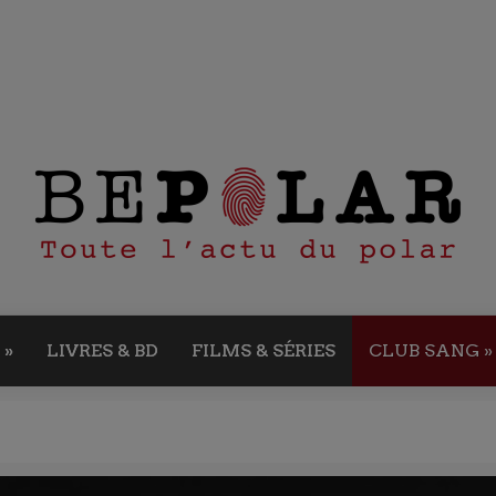
»
LIVRES & BD
FILMS & SÉRIES
CLUB SANG
»