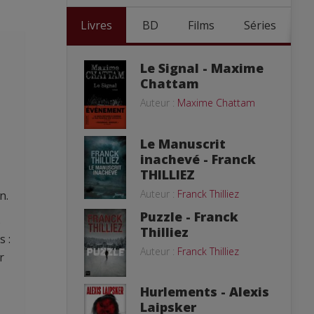
Livres
BD
Films
Séries
Le Signal - Maxime
Chattam
Auteur :
Maxime Chattam
Le Manuscrit
inachevé - Franck
THILLIEZ
Auteur :
Franck Thilliez
n.
Puzzle - Franck
s
Thilliez
s :
Auteur :
Franck Thilliez
r
Hurlements - Alexis
Laipsker