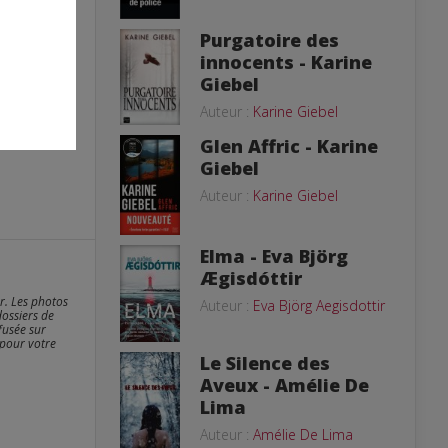
Purgatoire des
innocents - Karine
Giebel
Auteur :
Karine Giebel
Glen Affric - Karine
Giebel
Auteur :
Karine Giebel
Elma - Eva Björg
Ægisdóttir
er. Les photos
Auteur :
Eva Björg Aegisdottir
dossiers de
fusée sur
 pour votre
Le Silence des
Aveux - Amélie De
Lima
Auteur :
Amélie De Lima