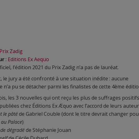
Prix Zadig
ur
:
Editions Ex Aequo
ficiel, l’édition 2021 du Prix Zadig n’a pas de lauréat.
t, le jury a été confronté à une situation inédite : aucune
e n’a pu se détacher parmi les finalistes de cette 4ème éditio
is, les 3 nouvelles qui ont reçu les plus de suffrages positif
publiées chez Éditions Ex Æquo avec l’accord de leurs auteur
t le pâté
de Gabriel Couble (dont le titre devrait changer pou
 au Palace
)
de dégradé
de Stéphanie Jouan
self
de Cécile Dubard