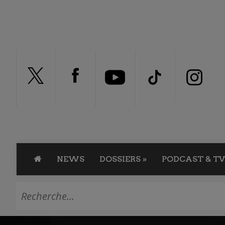
NEWS
DOSSIERS
»
PODCAST & TV