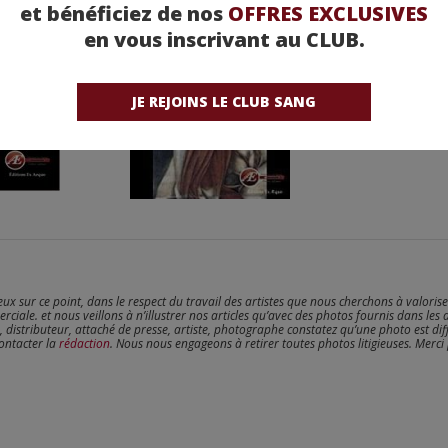
et bénéficiez de nos
OFFRES EXCLUSIVES
en vous inscrivant au CLUB.
JE REJOINS LE CLUB SANG
reux sur ce point, dans le respect du travail des artistes que nous cherchons à valoris
erciale. et nous veillons à n’illustrer nos articles qu’avec des photos fournis dans les 
, distributeur, attaché de presse, artiste, photographe constatez qu’une photo est dif
contacter la
rédaction
. Nous nous engageons à retirer toutes photos litigieuses. Merci