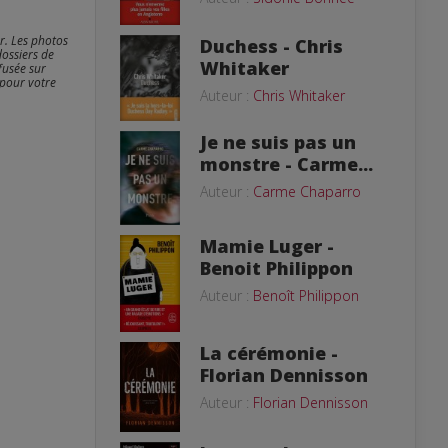
er. Les photos
Duchess - Chris
dossiers de
Whitaker
fusée sur
 pour votre
Auteur :
Chris Whitaker
Je ne suis pas un
monstre - Carme...
Auteur :
Carme Chaparro
Mamie Luger -
Benoit Philippon
Auteur :
Benoît Philippon
La cérémonie -
Florian Dennisson
Auteur :
Florian Dennisson