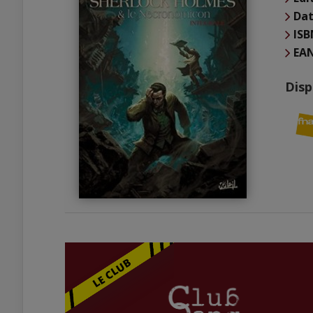
Dat
ISB
EA
Disp