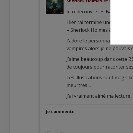
Sherlock Holmes et le Necrono
Je redécouvre les Bandes dess
Hier j’ai terminé une intégrale 
–
Sherlock Holmes & le Necr
J’adore le personnage de Sher
vampires alors je ne pouvais q
J’aime beaucoup dans cette BD
de toujours pour raconter se
Les illustrations sont magnifi
meurtres ...
J’ai vraiment aimé ma lecture , 
Je commente