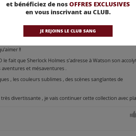
micon - Intégrale T1+T2
et bénéficiez de nos
OFFRES EXCLUSIVES
en vous inscrivant au CLUB.
inées grâce à mon travail à la médiathèque .
de la collection 1800 .
onomicon
JE REJOINS LE CLUB SANG
lock Holmes depuis très longtemps , et aussi je suis fan de
u’aimer !!
 le fait que Sherlock Holmes s’adresse à Watson son accoly
s aventures et mésaventures .
ques , les couleurs sublimes , des scènes sanglantes de
très divertissante , je vais continuer cette collection avec plai