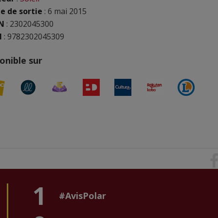
e de sortie
: 6 mai 2015
N
:
2302045300
N
: 9782302045309
onible sur
1
#AvisPolar