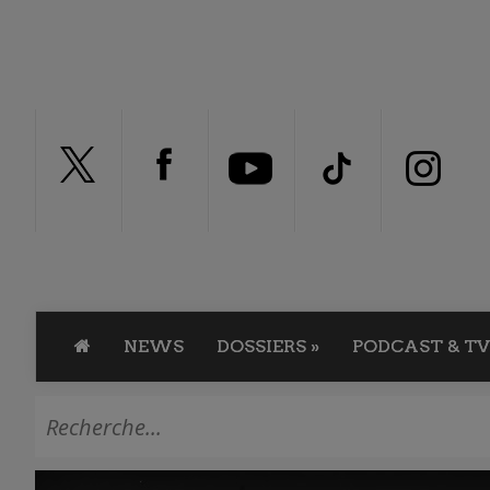
NEWS
DOSSIERS
»
PODCAST & TV