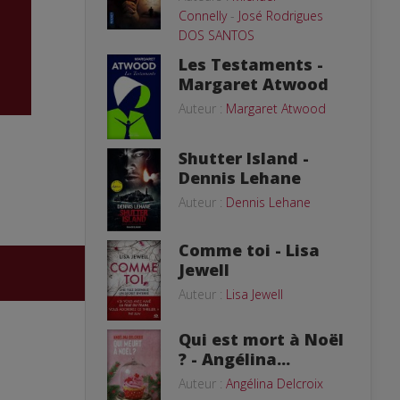
Connelly
-
José Rodrigues
DOS SANTOS
Les Testaments -
Margaret Atwood
Auteur :
Margaret Atwood
Shutter Island -
Dennis Lehane
Auteur :
Dennis Lehane
Comme toi - Lisa
Jewell
Auteur :
Lisa Jewell
Qui est mort à Noël
? - Angélina...
Auteur :
Angélina Delcroix