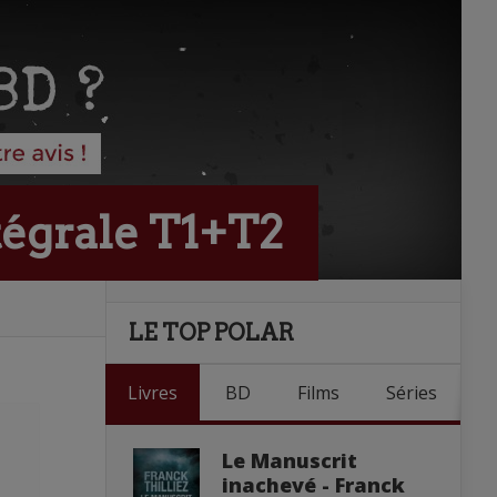
tégrale T1+T2
LE TOP POLAR
Livres
BD
Films
Séries
Le Manuscrit
inachevé - Franck