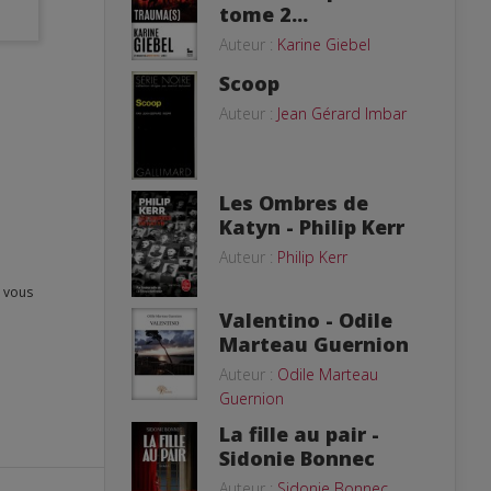
tome 2...
Auteur :
Karine Giebel
Scoop
Auteur :
Jean Gérard Imbar
Les Ombres de
Katyn - Philip Kerr
Auteur :
Philip Kerr
Valentino - Odile
Marteau Guernion
Auteur :
Odile Marteau
Guernion
La fille au pair -
Sidonie Bonnec
Auteur :
Sidonie Bonnec