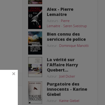
Alex - Pierre
Lemaitre
Auteurs :
Pierre
Lemaitre
-
Søren Sveistrup
Bien connu des
services de police
Auteur :
Dominique Manotti
La vérité sur
l’Affaire Harry
Quebert...
Auteur :
Joël Dicker
Purgatoire des
innocents - Karine
Giebel
Auteur :
Karine Giebel