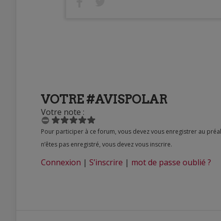
VOTRE #AVISPOLAR
Votre note :
Pour participer à ce forum, vous devez vous enregistrer au préalable. Merci d’indiquer ci-dessous l’identifiant personnel qui vous a été fourni. Si vous
n’êtes pas enregistré, vous devez vous inscrire.
Connexion
|
S’inscrire
|
mot de passe oublié ?