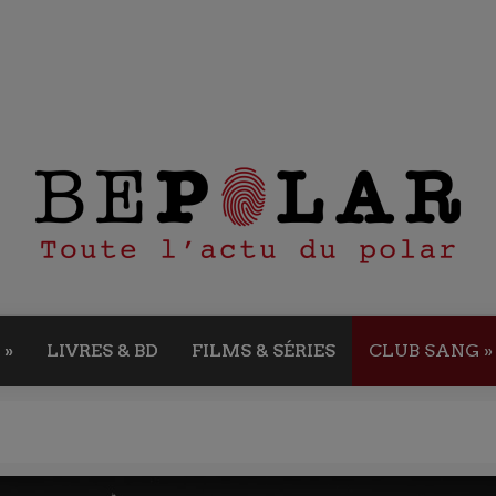
»
LIVRES & BD
FILMS & SÉRIES
CLUB SANG
»