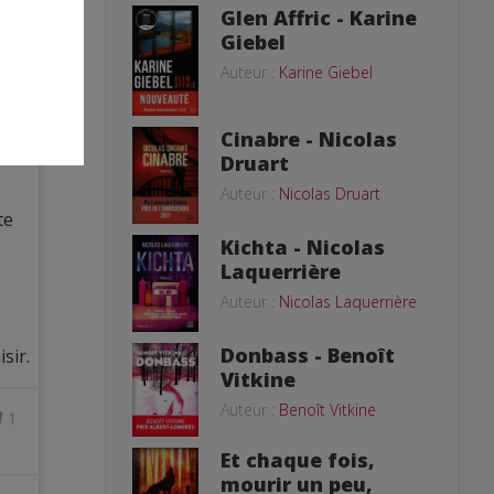
Glen Affric - Karine
Giebel
Auteur :
Karine Giebel
Cinabre - Nicolas
Druart
Auteur :
Nicolas Druart
te
Kichta - Nicolas
Laquerrière
Auteur :
Nicolas Laquerrière
Donbass - Benoît
sir.
Vitkine
Auteur :
Benoît Vitkine
1
Et chaque fois,
mourir un peu,