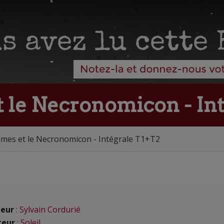
 le Necronomicon - In
lmes et le Necronomicon - Intégrale T1+T2
eur
:
Sylvain Cordurié
teur
:
Soleil