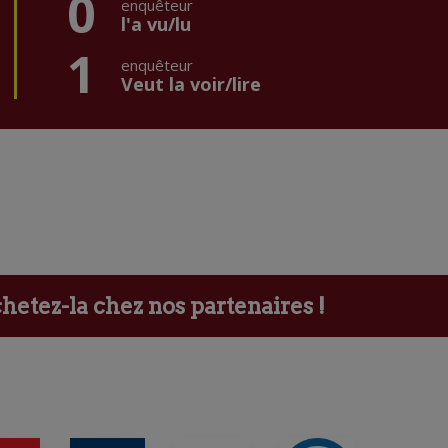
0
enquêteur
l'a vu/lu
1
enquêteur
Veut la voir/lire
etez-la chez nos partenaires !