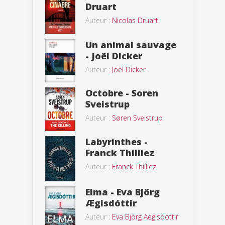
Druart
Auteur :
Nicolas Druart
Un animal sauvage
- Joël Dicker
Auteur :
Joël Dicker
Octobre - Soren
Sveistrup
Auteur :
Søren Sveistrup
Labyrinthes -
Franck Thilliez
Auteur :
Franck Thilliez
Elma - Eva Björg
Ægisdóttir
Auteur :
Eva Björg Aegisdottir