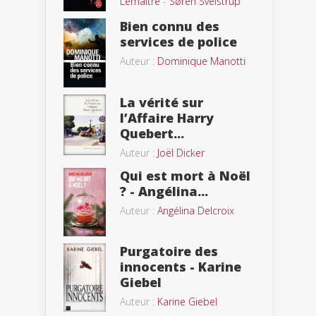
Lemaitre
-
Søren Sveistrup
Bien connu des
services de police
Auteur :
Dominique Manotti
La vérité sur
l’Affaire Harry
Quebert...
Auteur :
Joël Dicker
Qui est mort à Noël
? - Angélina...
Auteur :
Angélina Delcroix
Purgatoire des
innocents - Karine
Giebel
Auteur :
Karine Giebel