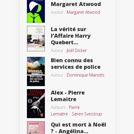
Margaret Atwood
Auteur :
Margaret Atwood
La vérité sur
l’Affaire Harry
Quebert...
Auteur :
Joël Dicker
Bien connu des
services de police
Auteur :
Dominique Manotti
Alex - Pierre
Lemaitre
Auteurs :
Pierre
Lemaitre
-
Søren Sveistrup
Qui est mort à Noël
? - Angélina...