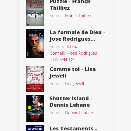
Puzzle - Franck
Thilliez
Auteur :
Franck Thilliez
La formule de Dieu -
Jose Rodrigues...
Auteurs :
Michael
Connelly
-
José Rodrigues
DOS SANTOS
Comme toi - Lisa
Jewell
Auteur :
Lisa Jewell
Shutter Island -
Dennis Lehane
Auteur :
Dennis Lehane
Les Testaments -