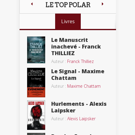
LE TOP POLAR
Livres
Le Manuscrit
inachevé - Franck
THILLIEZ
Auteur :
Franck Thilliez
Le Signal - Maxime
Chattam
Auteur :
Maxime Chattam
Hurlements - Alexis
Laipsker
Auteur :
Alexis Laipsker