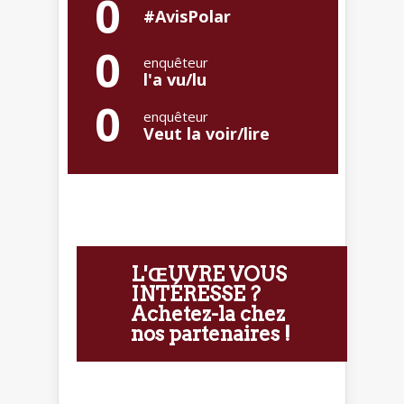
0
#AvisPolar
0
enquêteur
l'a vu/lu
0
enquêteur
Veut la voir/lire
L'ŒUVRE VOUS
INTÉRESSE ?
Achetez-la chez
nos partenaires !