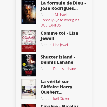
La formule de Dieu -
Jose Rodrigues...
Auteurs :
Michael
Connelly
-
José Rodrigues
DOS SANTOS
Comme toi - Lisa
Jewell
Auteur :
Lisa Jewell
Shutter Island -
Dennis Lehane
Auteur :
Dennis Lehane
La vérité sur
l’Affaire Harry
Quebert...
Auteur :
Joël Dicker
Cinabre - Nicolas