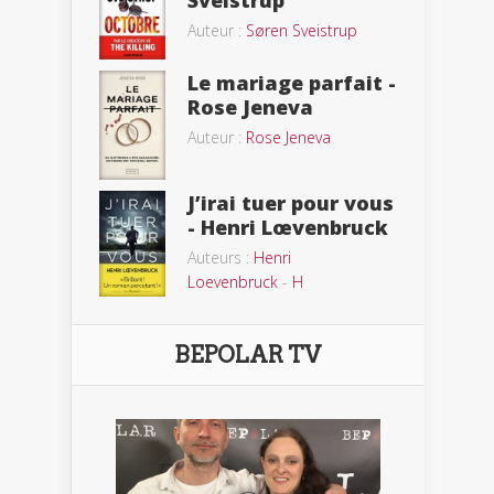
Sveistrup
Auteur :
Søren Sveistrup
Le mariage parfait -
Rose Jeneva
Auteur :
Rose Jeneva
J’irai tuer pour vous
- Henri Lœvenbruck
Auteurs :
Henri
Loevenbruck
-
H
BEPOLAR TV