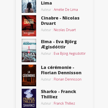
Lima
Auteur :
Amélie De Lima
Cinabre - Nicolas
Druart
Auteur :
Nicolas Druart
Elma - Eva Björg
Ægisdóttir
Auteur :
Eva Björg Aegisdottir
La cérémonie -
Florian Dennisson
Auteur :
Florian Dennisson
Sharko - Franck
Thilliez
Auteur :
Franck Thilliez