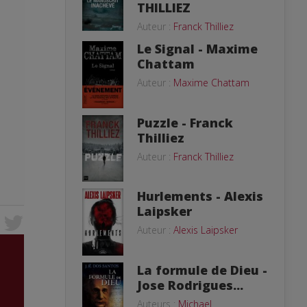
THILLIEZ
Auteur :
Franck Thilliez
Le Signal - Maxime
Chattam
Auteur :
Maxime Chattam
Puzzle - Franck
Thilliez
Auteur :
Franck Thilliez
Hurlements - Alexis
Laipsker
Auteur :
Alexis Laipsker
La formule de Dieu -
Jose Rodrigues...
Auteurs :
Michael