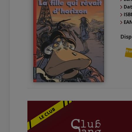
Dat
ISB
EA
Disp