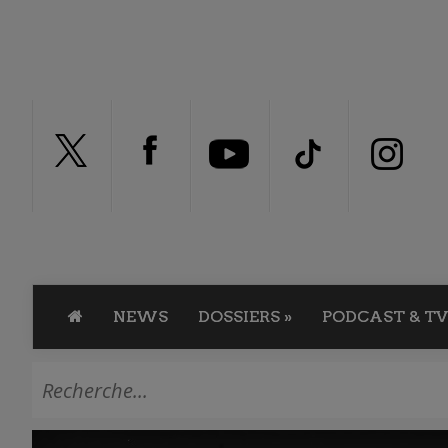
NEWS
DOSSIERS
»
PODCAST & TV