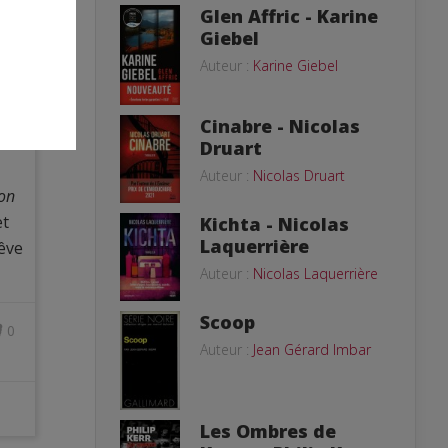
Glen Affric - Karine
Giebel
Auteur :
Karine Giebel
on.
tôt
Cinabre - Nicolas
Druart
Auteur :
Nicolas Druart
zon
et
Kichta - Nicolas
Laquerrière
rêve
Auteur :
Nicolas Laquerrière
Scoop
0
Auteur :
Jean Gérard Imbar
Les Ombres de