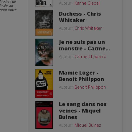
dossiers de
Auteur :
Karine Giebel
fusée sur
 pour votre
Duchess - Chris
Whitaker
Auteur :
Chris Whitaker
Je ne suis pas un
monstre - Carme...
Auteur :
Carme Chaparro
Mamie Luger -
Benoit Philippon
Auteur :
Benoît Philippon
Le sang dans nos
veines - Miquel
Bulnes
Auteur :
Miquel Bulnes