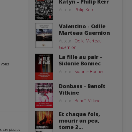
Katyn - Philip Kerr
Auteur :
Philip Kerr
Valentino - Odile
Marteau Guernion
Auteur :
Odile Marteau
Guernion
La fille au pair -
Sidonie Bonnec
Auteur :
Sidonie Bonnec
Donbass - Benoît
Vitkine
Auteur :
Benoît Vitkine
Et chaque fois,
mourir un peu,
tome 2...
er. Les photos