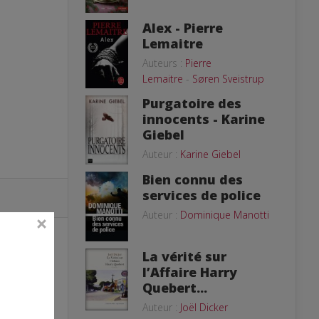
Alex - Pierre
Lemaitre
Auteurs :
Pierre
Lemaitre
-
Søren Sveistrup
Purgatoire des
innocents - Karine
Giebel
Auteur :
Karine Giebel
Bien connu des
services de police
Auteur :
Dominique Manotti
La vérité sur
l’Affaire Harry
Quebert...
ne
Auteur :
Joël Dicker