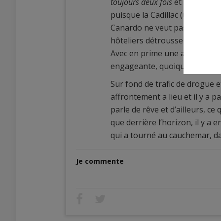
toujours deux fois
et
Bagdad ca
puisque la Cadillac (une Eldor
Canardo ne veut pas aller plu
hôteliers détroussent les cli
Avec en prime une actrice qu
engageante, quoique…
Sur fond de trafic de drogue et
affrontement a lieu et il y a p
parle de rêve et d’ailleurs, ce
que derrière l’horizon, il y a 
qui a tourné au cauchemar, dan
Je commente