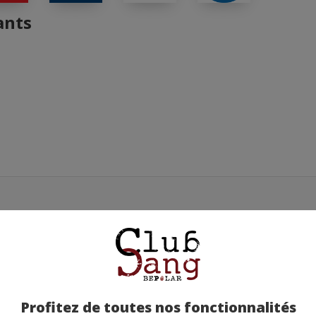
ants
La fille qui rêvait d’horizon - Benoît Sokal
un motel en plein milieu de nulle part - entre
Le facteur son
Profitez de toutes nos fonctionnalités