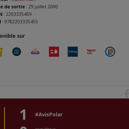
e de sortie
: 29 juillet 2000
N
:
2203335459
N
: 9782203335455
onible sur
1
#AvisPolar