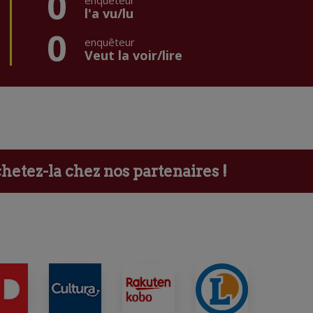
0
enquêteur
l'a vu/lu
0
enquêteur
Veut la voir/lire
etez-la chez nos partenaires !