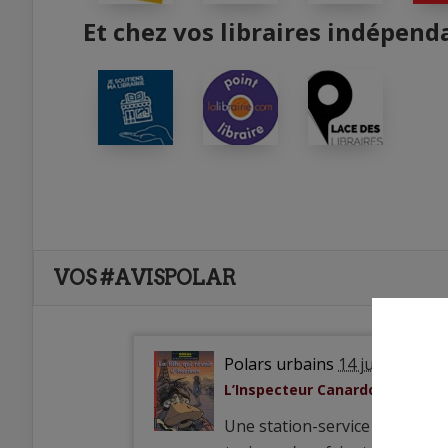
Et chez vos libraires indépend
VOS #AVISPOLAR
Polars urbains
14 juin 2019
L’Inspecteur Canardo, tome 10 : 
Une station-service doublée d’