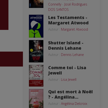
Connelly
-
José Rodrigues
DOS SANTOS
Les Testaments -
Margaret Atwood
Auteur :
Margaret Atwood
Shutter Island -
Dennis Lehane
Auteur :
Dennis Lehane
Comme toi - Lisa
Jewell
Auteur :
Lisa Jewell
Qui est mort à Noël
? - Angélina...
Auteur :
Angélina Delcroix