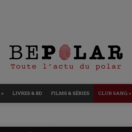
»
LIVRES & BD
FILMS & SÉRIES
CLUB SANG
»