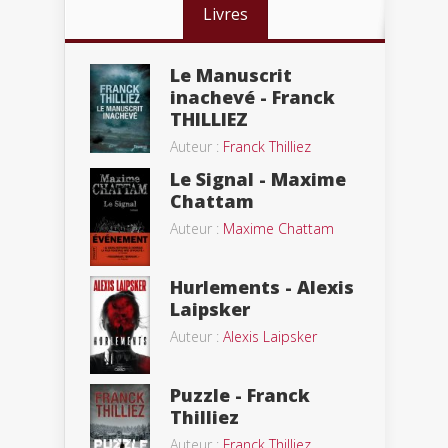
Livres
Le Manuscrit
inachevé - Franck
THILLIEZ
Auteur :
Franck Thilliez
Le Signal - Maxime
Chattam
Auteur :
Maxime Chattam
Hurlements - Alexis
Laipsker
Auteur :
Alexis Laipsker
Puzzle - Franck
Thilliez
Auteur :
Franck Thilliez