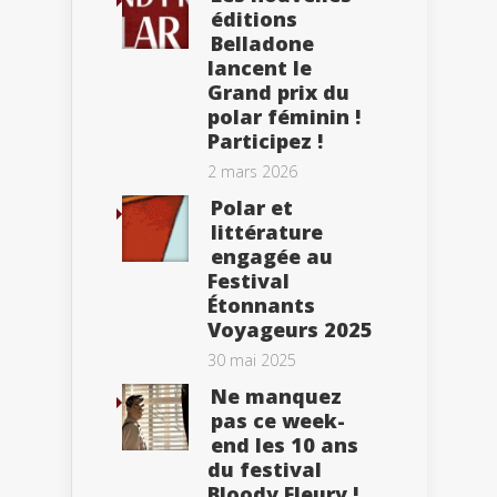
éditions
Belladone
lancent le
Grand prix du
polar féminin !
Participez !
2 mars 2026
Polar et
littérature
engagée au
Festival
Étonnants
Voyageurs 2025
30 mai 2025
Ne manquez
pas ce week-
end les 10 ans
du festival
Bloody Fleury !