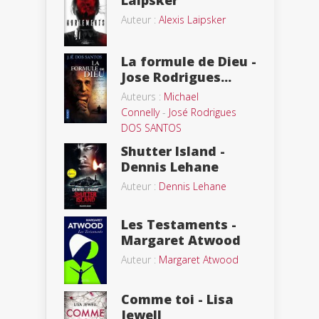
Laipsker
Auteur :
Alexis Laipsker
La formule de Dieu -
Jose Rodrigues...
Auteurs :
Michael
Connelly
-
José Rodrigues
DOS SANTOS
Shutter Island -
Dennis Lehane
Auteur :
Dennis Lehane
Les Testaments -
Margaret Atwood
Auteur :
Margaret Atwood
Comme toi - Lisa
Jewell