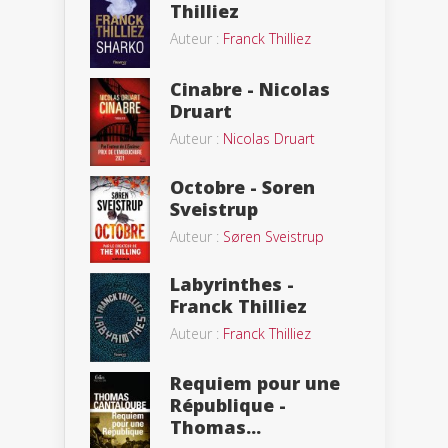
Thilliez
Auteur :
Franck Thilliez
Cinabre - Nicolas
Druart
Auteur :
Nicolas Druart
Octobre - Soren
Sveistrup
Auteur :
Søren Sveistrup
Labyrinthes -
Franck Thilliez
Auteur :
Franck Thilliez
Requiem pour une
République -
Thomas...