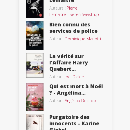
Auteurs :
Pierre
Lemaitre
-
Søren Sveistrup
Bien connu des
services de police
Auteur :
Dominique Manotti
La vérité sur
l’Affaire Harry
Quebert...
Auteur :
Joël Dicker
Qui est mort à Noël
? - Angélina...
Auteur :
Angélina Delcroix
Purgatoire des
innocents - Karine
Giebel