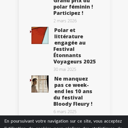
Grand prix du
polar féminin !
Participez !
2 mars 2026
Polar et
littérature
engagée au
Festival
Étonnants
Voyageurs 2025
30 mai 2025
Ne manquez
pas ce week-
end les 10 ans
du festival
Bloody Fleury !
6 mars 2025
En poursuivant votre navigation sur ce site, vous acceptez