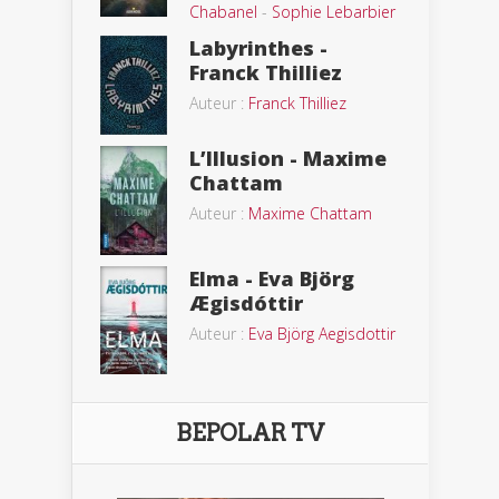
Chabanel
-
Sophie Lebarbier
Labyrinthes -
Franck Thilliez
Auteur :
Franck Thilliez
L’Illusion - Maxime
Chattam
Auteur :
Maxime Chattam
Elma - Eva Björg
Ægisdóttir
Auteur :
Eva Björg Aegisdottir
BEPOLAR TV