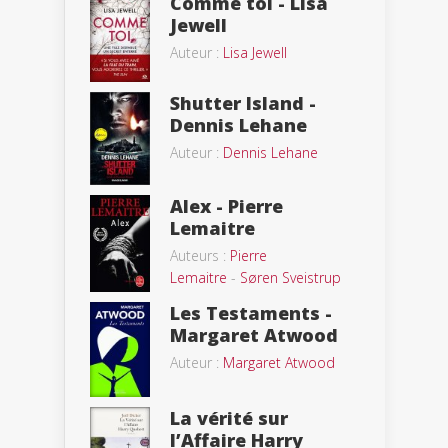
Comme toi - Lisa
Jewell
Auteur :
Lisa Jewell
Shutter Island -
Dennis Lehane
Auteur :
Dennis Lehane
Alex - Pierre
Lemaitre
Auteurs :
Pierre
Lemaitre
-
Søren Sveistrup
Les Testaments -
Margaret Atwood
Auteur :
Margaret Atwood
La vérité sur
l’Affaire Harry