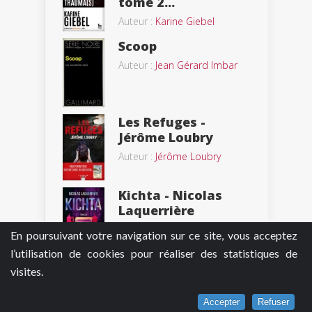
tome 2...
Auteur :
Karine Giebel
Scoop
Auteur :
Jean Gérard Imbar
Les Refuges -
Jérôme Loubry
Auteur :
Jérôme Loubry
Kichta - Nicolas
Laquerrière
Auteur :
Nicolas Laquerrière
En poursuivant votre navigation sur ce site, vous acceptez
l’utilisation de cookies pour réaliser des statistiques de
Un animal sauvage
visites.
- Joël Dicker
Auteur :
Joël Dicker
Accepter
Refuser