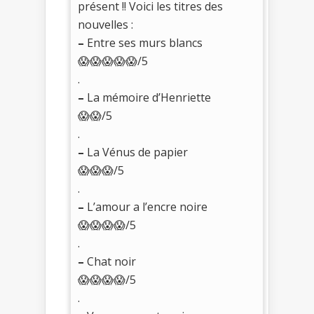
présent !! Voici les titres des
nouvelles :
–
Entre ses murs blancs
😱😱😱😱😱/5
.
–
La mémoire d’Henriette
😱😱/5
.
–
La Vénus de papier
😱😱😱/5
.
–
L’amour a l’encre noire
😱😱😱😱/5
.
–
Chat noir
😱😱😱😱/5
.