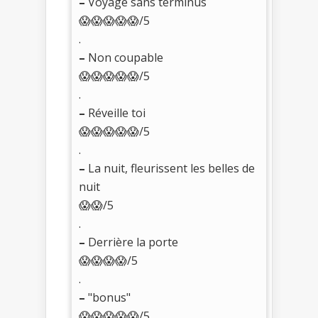
–
Voyage sans terminus
😱😱😱😱😱/5
.
–
Non coupable
😱😱😱😱😱/5
.
–
Réveille toi
😱😱😱😱😱/5
.
–
La nuit, fleurissent les belles de
nuit
😱😱/5
.
–
Derrière la porte
😱😱😱😱/5
.
–
"bonus"
😱😱😱😱😱/5