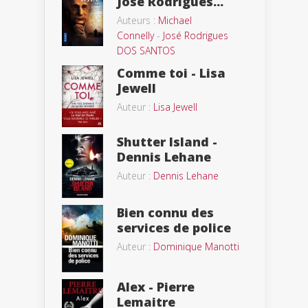
Jose Rodrigues...
Auteurs :
Michael
Connelly
-
José Rodrigues
DOS SANTOS
Comme toi - Lisa
Jewell
Auteur :
Lisa Jewell
Shutter Island -
Dennis Lehane
Auteur :
Dennis Lehane
Bien connu des
services de police
Auteur :
Dominique Manotti
Alex - Pierre
Lemaitre