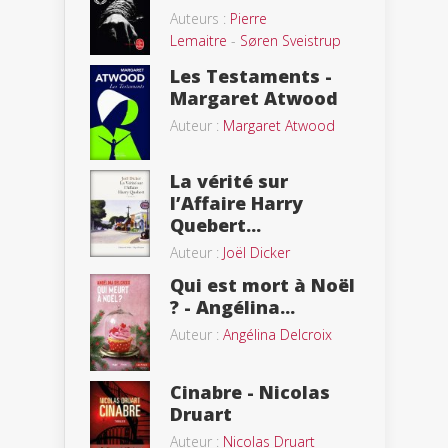
Auteurs :
Pierre
Lemaitre
-
Søren Sveistrup
Les Testaments -
Margaret Atwood
Auteur :
Margaret Atwood
La vérité sur
l’Affaire Harry
Quebert...
Auteur :
Joël Dicker
Qui est mort à Noël
? - Angélina...
Auteur :
Angélina Delcroix
Cinabre - Nicolas
Druart
Auteur :
Nicolas Druart