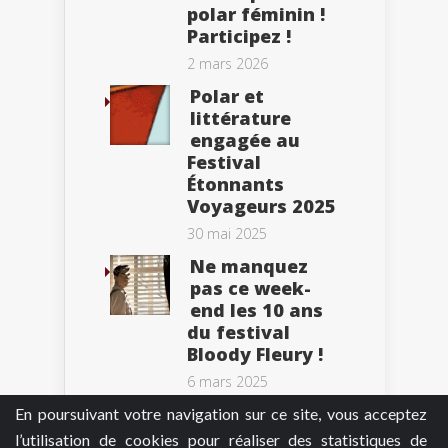
polar féminin !
Participez !
2 mars 2026
Polar et
littérature
engagée au
Festival
Étonnants
Voyageurs 2025
30 mai 2025
Ne manquez
pas ce week-
end les 10 ans
du festival
Bloody Fleury !
6 mars 2025
En poursuivant votre navigation sur ce site, vous acceptez
l’utilisation de cookies pour réaliser des statistiques de