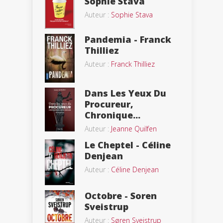
Sophie Stava
Auteur :
Sophie Stava
Pandemia - Franck
Thilliez
Auteur :
Franck Thilliez
Dans Les Yeux Du
Procureur,
Chronique...
Auteur :
Jeanne Quilfen
Le Cheptel - Céline
Denjean
Auteur :
Céline Denjean
Octobre - Soren
Sveistrup
Auteur :
Søren Sveistrup