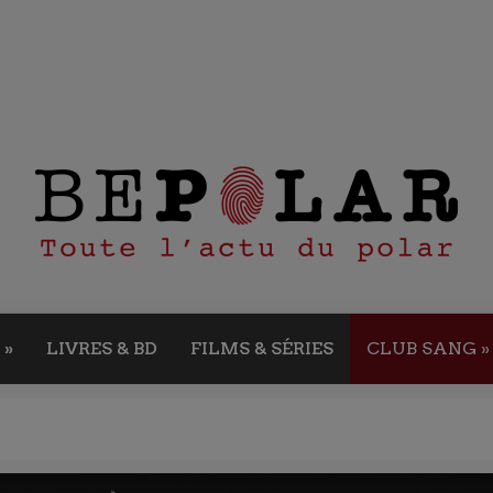
»
LIVRES & BD
FILMS & SÉRIES
CLUB SANG
»