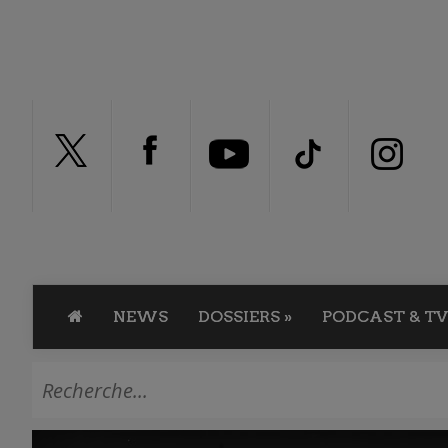
NEWS
DOSSIERS
»
PODCAST & TV