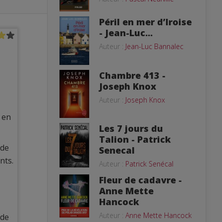
Péril en mer d’Iroise
- Jean-Luc...
Auteur :
Jean-Luc Bannalec
Chambre 413 -
Joseph Knox
Auteur :
Joseph Knox
 en
Les 7 jours du
Talion - Patrick
 de
Senecal
nts.
Auteur :
Patrick Senécal
Fleur de cadavre -
Anne Mette
Hancock
Auteur :
Anne Mette Hancock
 de