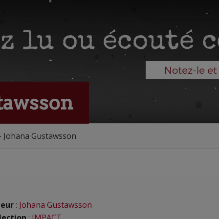
tawsson
- Johana Gustawsson
eur
:
Johana Gustawsson
lection
:
IMPACT