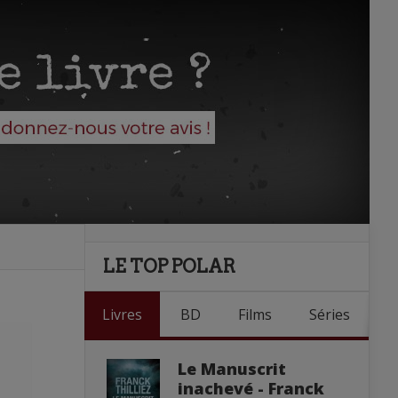
LE TOP POLAR
Livres
BD
Films
Séries
Le Manuscrit
inachevé - Franck