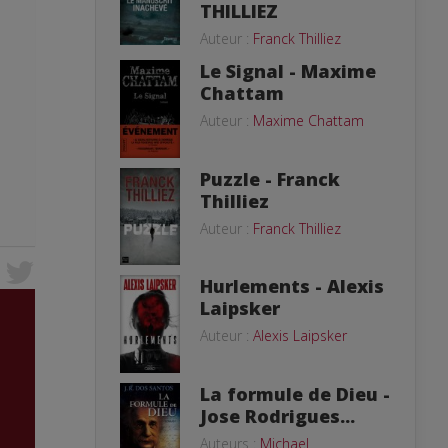
THILLIEZ
Auteur :
Franck Thilliez
Le Signal - Maxime
Chattam
Auteur :
Maxime Chattam
Puzzle - Franck
Thilliez
Auteur :
Franck Thilliez
Hurlements - Alexis
Laipsker
Auteur :
Alexis Laipsker
La formule de Dieu -
Jose Rodrigues...
Auteurs :
Michael