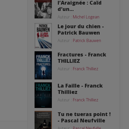
l’Araignée : Caïd
d’un...
Auteur :
Michel Logean
Le jour du chien -
Patrick Bauwen
Auteur :
Patrick Bauwen
Fractures - Franck
THILLIEZ
Auteur :
Franck Thilliez
La Faille - Franck
Thilliez
Auteur :
Franck Thilliez
Tu ne tueras point !
- Pascal Neufville
Auteur :
Pascal Neufville