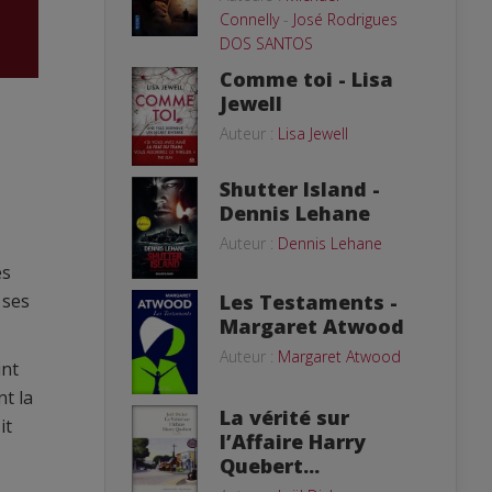
Connelly
-
José Rodrigues
DOS SANTOS
Comme toi - Lisa
Jewell
Auteur :
Lisa Jewell
Shutter Island -
Dennis Lehane
Auteur :
Dennis Lehane
es
Les Testaments -
 ses
Margaret Atwood
Auteur :
Margaret Atwood
int
t la
La vérité sur
it
l’Affaire Harry
Quebert...