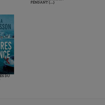
PENDANT (…)
ES DU
)