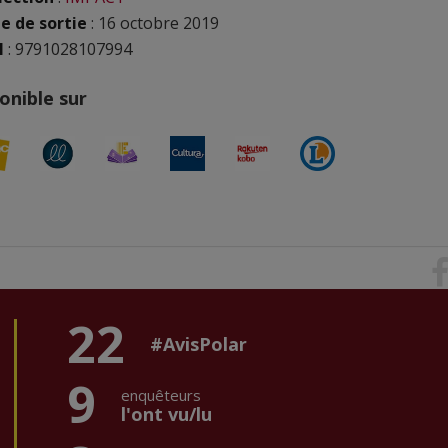
e de sortie
: 16 octobre 2019
N
: 9791028107994
onible sur
22
#AvisPolar
9
enquêteurs
l'ont vu/lu