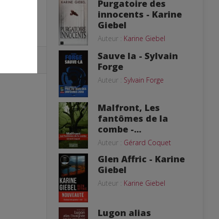
Purgatoire des
innocents - Karine
Giebel
Auteur :
Karine Giebel
Sauve la - Sylvain
Forge
Auteur :
Sylvain Forge
Malfront, Les
fantômes de la
combe -...
Auteur :
Gérard Coquet
Glen Affric - Karine
Giebel
Auteur :
Karine Giebel
Lugon alias