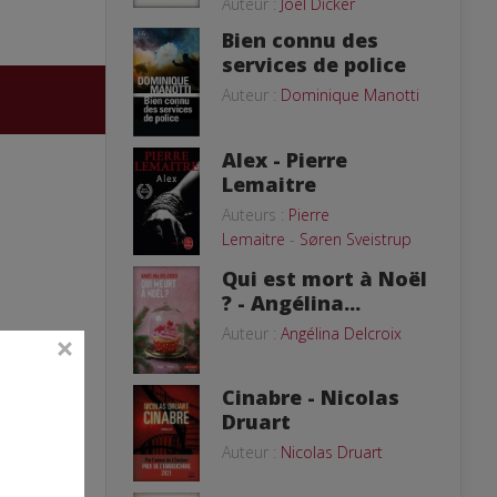
Auteur :
Joël Dicker
Bien connu des
services de police
Auteur :
Dominique Manotti
Alex - Pierre
Lemaitre
Auteurs :
Pierre
Lemaitre
-
Søren Sveistrup
Qui est mort à Noël
? - Angélina...
Auteur :
Angélina Delcroix
Cinabre - Nicolas
Druart
Auteur :
Nicolas Druart