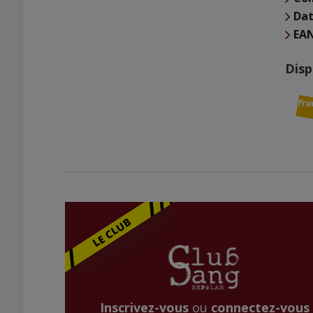
Dat
EA
Disp
Inscrivez-vous
ou
connectez-vous