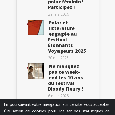
polar féminin !
Participez !
2 mars 2026
Polar et
littérature
engagée au
Festival
Étonnants
Voyageurs 2025
30 mai 2025
Ne manquez
pas ce week-
end les 10 ans
du festival
Bloody Fleury !
6 mars 2025
En poursuivant votre navigation sur ce site, vous acceptez
l’utilisation de cookies pour réaliser des statistiques de