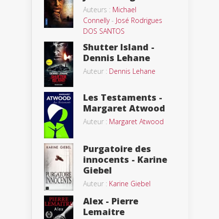
Auteurs :
Michael
Connelly
-
José Rodrigues
DOS SANTOS
Shutter Island -
Dennis Lehane
Auteur :
Dennis Lehane
Les Testaments -
Margaret Atwood
Auteur :
Margaret Atwood
Purgatoire des
innocents - Karine
Giebel
Auteur :
Karine Giebel
Alex - Pierre
Lemaitre