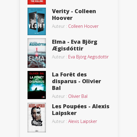
Verity - Colleen
Hoover
Auteur :
Colleen Hoover
Elma - Eva Björg
Ægisdóttir
Auteur :
Eva Björg Aegisdottir
La Forêt des
disparus - Olivier
Bal
Auteur :
Olivier Bal
Les Poupées - Alexis
Laipsker
Auteur :
Alexis Laipsker