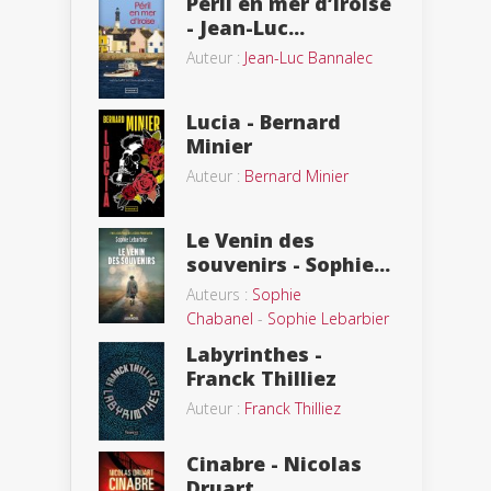
Péril en mer d’Iroise
- Jean-Luc...
Auteur :
Jean-Luc Bannalec
Lucia - Bernard
Minier
Auteur :
Bernard Minier
Le Venin des
souvenirs - Sophie...
Auteurs :
Sophie
Chabanel
-
Sophie Lebarbier
Labyrinthes -
Franck Thilliez
Auteur :
Franck Thilliez
Cinabre - Nicolas
Druart