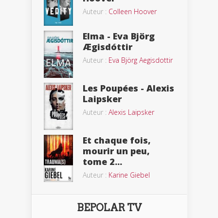
Auteur :
Colleen Hoover
Elma - Eva Björg
Ægisdóttir
Auteur :
Eva Björg Aegisdottir
Les Poupées - Alexis
Laipsker
Auteur :
Alexis Laipsker
Et chaque fois,
mourir un peu,
tome 2...
Auteur :
Karine Giebel
BEPOLAR TV