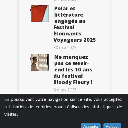
Polar et
littérature
engagée au
Festival
Étonnants
Voyageurs 2025
30 mai 2025
Ne manquez
pas ce week-
end les 10 ans
du festival
Bloody Fleury !
6 mars 2025
En poursuivant votre navigation sur ce site, vous acceptez
l’utilisation de cookies pour réaliser des statistiques de
visites.
Tweets by BePolar
Accepter
Refuser