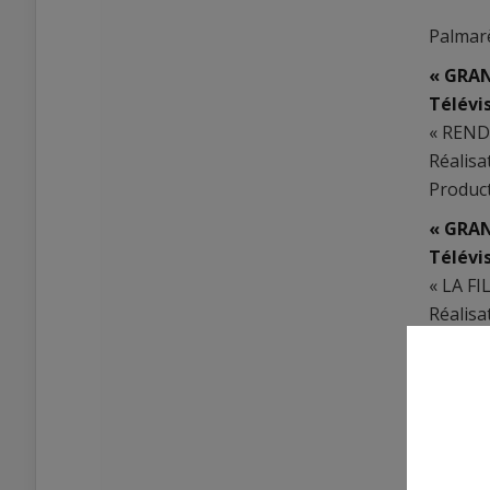
Palmarè
« GRAN
Télévi
« REND
Réalisa
Product
« GRAN
Télévi
« LA FI
Réalisa
Product
« GRAN
« 100.0
Réalisa
Product