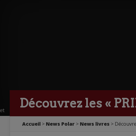
Découvrez les « PR
Accueil
>
News Polar
>
News livres
> Découvre