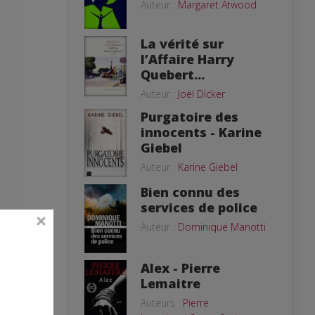
Auteur :
Margaret Atwood
La vérité sur
l’Affaire Harry
Quebert...
Auteur :
Joël Dicker
Purgatoire des
innocents - Karine
Giebel
Auteur :
Karine Giebel
Bien connu des
services de police
Auteur :
Dominique Manotti
ma
Alex - Pierre
Lemaitre
Auteurs :
Pierre