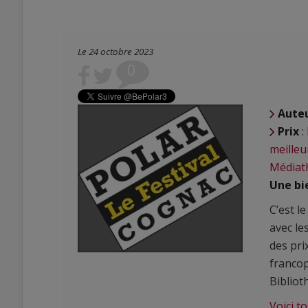
Le 24 octobre 2023
0
Aute
Prix
:
meilleu
Médiat
Une bie
C’est l
avec le
des pri
franco
Biblio
Voici t