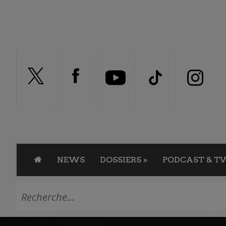
NEWS
DOSSIERS
»
PODCAST & TV