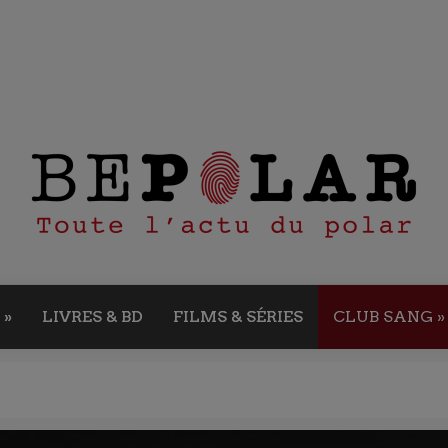
»
LIVRES & BD
FILMS & SÉRIES
CLUB SANG
»