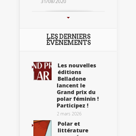
31/08/2020
LES DERNIERS
ÉVÈNEMENTS
Les nouvelles
éditions
Belladone
lancent le
Grand prix du
polar féminin !
Participez !
2 mars 2026
Polar et
littérature