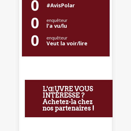
0
#AvisPolar
0
enquêteur
l'a vu/lu
0
enquêteur
Veut la voir/lire
L'ŒUVRE VOUS
INTÉRESSE ?
Achetez-la chez
nos partenaires !