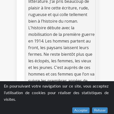
littérature. J’ai pris beaucoup de
plaisir à lire cette écriture, rude,
rugueuse et qui colle tellement
bien à l’histoire du roman.
L’histoire débute avec la
mobilisation de la première guerre
en 1914. Les hommes partent au
front, les paysans laissent leurs
fermes. Ne reste bientôt plus que
les éclopés, les femmes, les vieux
et les jeunes. C’est auprès de ces
hommes et ces femmes que l’on va
suivre les premières années de
En poursuivant votre navigation sur ce site, vous acceptez
guerre au fil des mois. C’est un
l’utilisation de cookies pour réaliser des statistiques de
roman noir du terroir, rural
visites.
comme sait si bien le faire l’auteur.
C’est dur, terrible et tellement
Accepter
Refuser
beau à la fois. On se retrouve ans