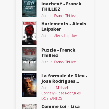
inachevé - Franck
THILLIEZ
Auteur :
Franck Thilliez
Hurlements - Alexis
Laipsker
Auteur :
Alexis Laipsker
Puzzle - Franck
Thilliez
Auteur :
Franck Thilliez
La formule de Dieu -
Jose Rodrigues...
Auteurs :
Michael
Connelly
-
José Rodrigues
DOS SANTOS
Comme toi - Lisa