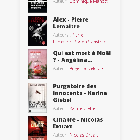
Auteur :
Dominique Manotti
Alex - Pierre
Lemaitre
Auteurs :
Pierre
Lemaitre
-
Søren Sveistrup
Qui est mort à Noël
? - Angélina...
Auteur :
Angélina Delcroix
Purgatoire des
innocents - Karine
Giebel
Auteur :
Karine Giebel
Cinabre - Nicolas
Druart
Auteur :
Nicolas Druart