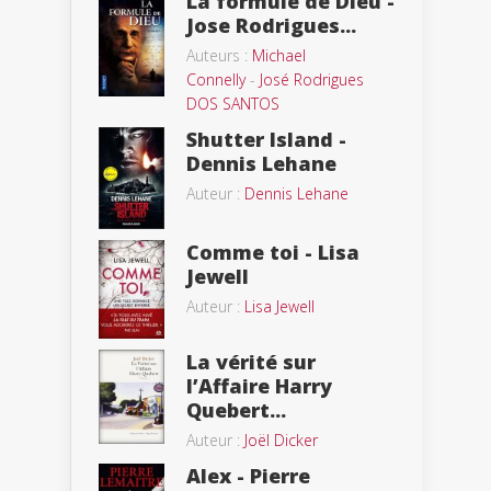
La formule de Dieu -
Jose Rodrigues...
Auteurs :
Michael
Connelly
-
José Rodrigues
DOS SANTOS
Shutter Island -
Dennis Lehane
Auteur :
Dennis Lehane
Comme toi - Lisa
Jewell
Auteur :
Lisa Jewell
La vérité sur
l’Affaire Harry
Quebert...
Auteur :
Joël Dicker
Alex - Pierre