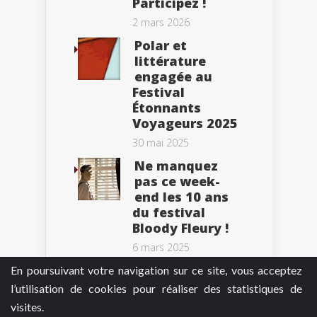
Participez !
2 mars 2026
Polar et
littérature
engagée au
Festival
Étonnants
Voyageurs 2025
30 mai 2025
Ne manquez
pas ce week-
end les 10 ans
du festival
Bloody Fleury !
6 mars 2025
En poursuivant votre navigation sur ce site, vous acceptez
l’utilisation de cookies pour réaliser des statistiques de
visites.
Tweets by BePolar