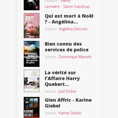
Auteurs :
Pierre
Lemaitre
-
Søren Sveistrup
Qui est mort à Noël
? - Angélina...
Auteur :
Angélina Delcroix
Bien connu des
services de police
Auteur :
Dominique Manotti
La vérité sur
l’Affaire Harry
Quebert...
Auteur :
Joël Dicker
Glen Affric - Karine
Giebel
Auteur :
Karine Giebel