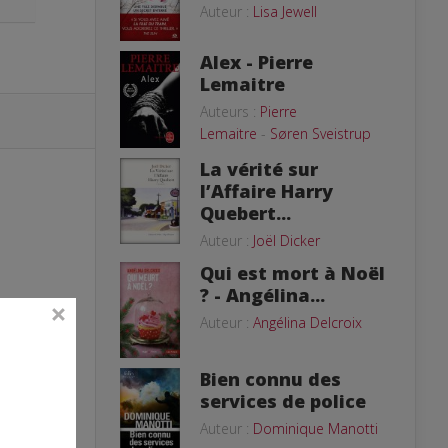
Auteur :
Lisa Jewell
Alex - Pierre
Lemaitre
Auteurs :
Pierre
Lemaitre
-
Søren Sveistrup
La vérité sur
l’Affaire Harry
Quebert...
Auteur :
Joël Dicker
Qui est mort à Noël
? - Angélina...
Auteur :
Angélina Delcroix
Bien connu des
services de police
Auteur :
Dominique Manotti