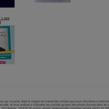
LLIEZ
)
reux sur ce point, dans le respect du travail des artistes que nous cherchons à valoris
erciale. et nous veillons à n’illustrer nos articles qu’avec des photos fournis dans les 
, distributeur, attaché de presse, artiste, photographe constatez qu’une photo est dif