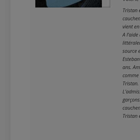
Tristan 
cauchema
vient en
A l’aid
littéral
source e
6
Esteban 
0
ans. Amn
comme so
Tristan.
L’admiss
garçons
cauchem
Tristan 