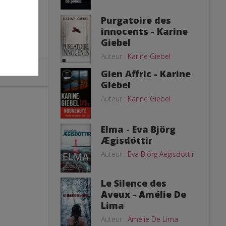
Purgatoire des
innocents - Karine
Giebel
Auteur :
Karine Giebel
Glen Affric - Karine
Giebel
Auteur :
Karine Giebel
Elma - Eva Björg
Ægisdóttir
Auteur :
Eva Björg Aegisdottir
Le Silence des
Aveux - Amélie De
Lima
Auteur :
Amélie De Lima