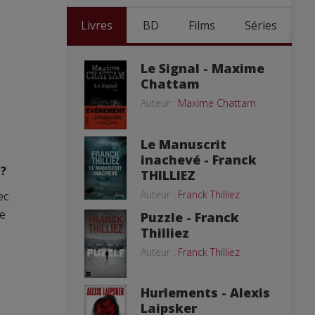
Livres
BD
Films
Séries
Le Signal - Maxime
Chattam
Auteur :
Maxime Chattam
Le Manuscrit
inachevé - Franck
 ?
THILLIEZ
Auteur :
Franck Thilliez
ec
ée
Puzzle - Franck
Thilliez
Auteur :
Franck Thilliez
Hurlements - Alexis
Laipsker