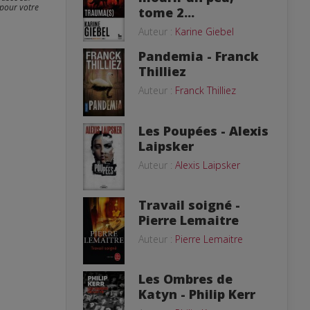
 pour votre
tome 2...
Auteur :
Karine Giebel
Pandemia - Franck
Thilliez
Auteur :
Franck Thilliez
Les Poupées - Alexis
Laipsker
Auteur :
Alexis Laipsker
Travail soigné -
Pierre Lemaitre
Auteur :
Pierre Lemaitre
Les Ombres de
Katyn - Philip Kerr