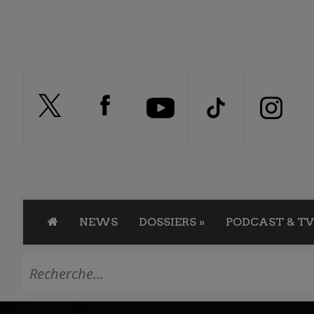
NEWS
DOSSIERS
»
PODCAST & TV