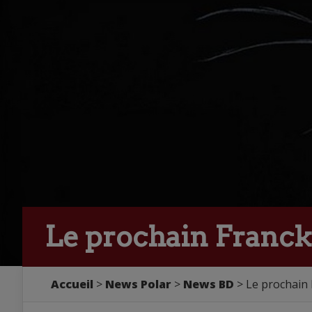
Le prochain Franck T
Accueil
>
News Polar
>
News BD
> Le prochain F