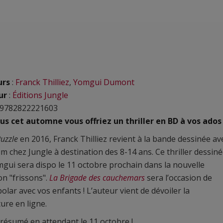
urs
:
Franck Thilliez
,
Yomgui Dumont
ur
:
Éditions Jungle
 9782822221603
ous cet automne vous offriez un thriller en BD à vos ados
uzzle
en 2016, Franck Thilliez revient à la bande dessinée av
m chez Jungle à destination des 8-14 ans. Ce thriller dessin
gui sera dispo le 11 octobre prochain dans la nouvelle
ion "frissons".
La Brigade des cauchemars
sera l’occasion de
polar avec vos enfants ! L’auteur vient de dévoiler la
ure en ligne.
e résumé en attendant le 11 octobre !