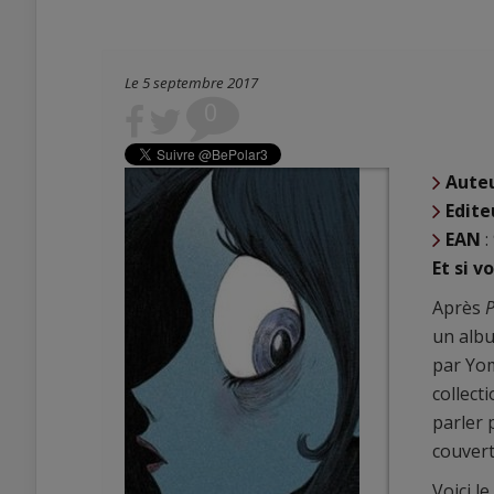
Le 5 septembre 2017
0
Aute
Edite
EAN
:
Et si v
Après
P
un albu
par Yom
collect
parler 
couvert
Voici l