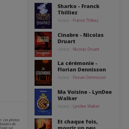
Sharko - Franck
Thilliez
Auteur :
Franck Thilliez
Cinabre - Nicolas
Druart
Auteur :
Nicolas Druart
La cérémonie -
Florian Dennisson
Auteur :
Florian Dennisson
Ma Voisine - LynDee
Walker
Auteur :
Lyndee Walker
er. Les photos
Et chaque fois,
dossiers de
mourir un peu,
fusée sur