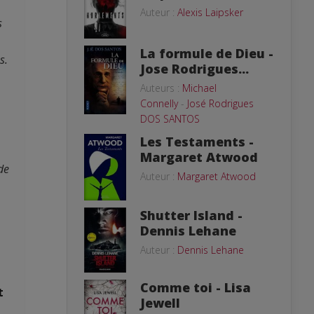
Auteur :
Alexis Laipsker
s
La formule de Dieu -
s.
Jose Rodrigues...
Auteurs :
Michael
Connelly
-
José Rodrigues
DOS SANTOS
Les Testaments -
Margaret Atwood
de
Auteur :
Margaret Atwood
Shutter Island -
Dennis Lehane
Auteur :
Dennis Lehane
Comme toi - Lisa
t
Jewell