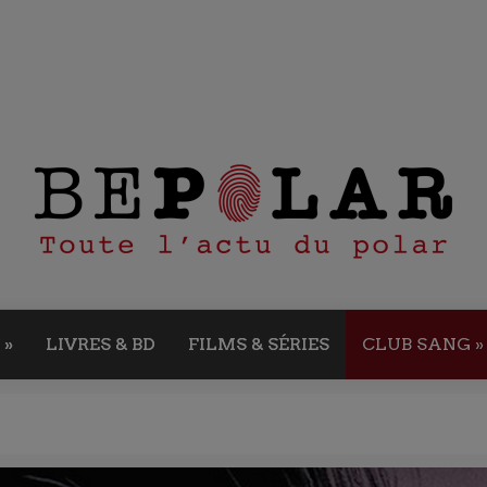
»
LIVRES & BD
FILMS & SÉRIES
CLUB SANG
»