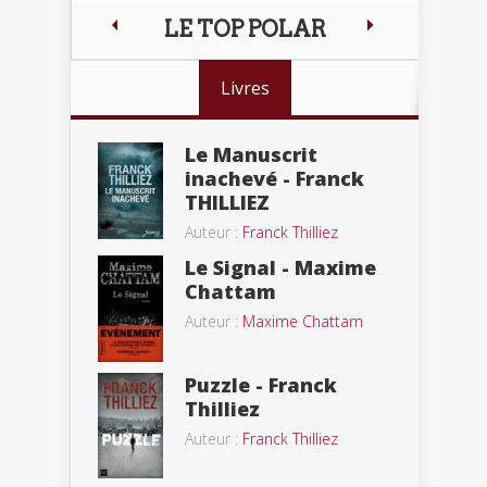
LE TOP POLAR
Livres
Le Manuscrit
inachevé - Franck
THILLIEZ
Auteur :
Franck Thilliez
Le Signal - Maxime
Chattam
Auteur :
Maxime Chattam
Puzzle - Franck
Thilliez
Auteur :
Franck Thilliez