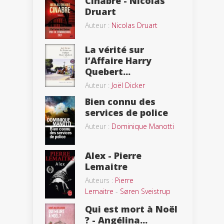
Cinabre - Nicolas
Druart
Auteur :
Nicolas Druart
La vérité sur
l’Affaire Harry
Quebert...
Auteur :
Joël Dicker
Bien connu des
services de police
Auteur :
Dominique Manotti
Alex - Pierre
Lemaitre
Auteurs :
Pierre
Lemaitre
-
Søren Sveistrup
Qui est mort à Noël
? - Angélina...