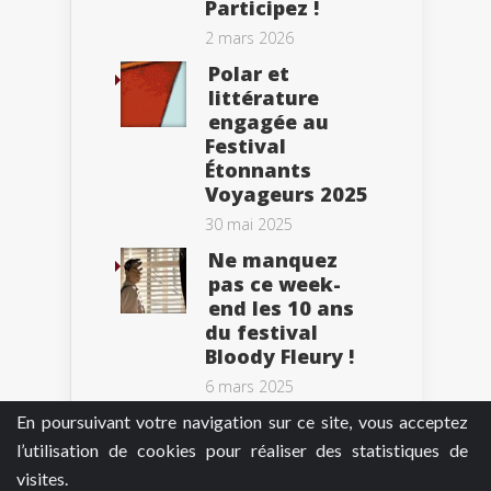
Participez !
2 mars 2026
Polar et
littérature
engagée au
Festival
Étonnants
Voyageurs 2025
30 mai 2025
Ne manquez
pas ce week-
end les 10 ans
du festival
Bloody Fleury !
6 mars 2025
En poursuivant votre navigation sur ce site, vous acceptez
l’utilisation de cookies pour réaliser des statistiques de
visites.
Tweets by BePolar