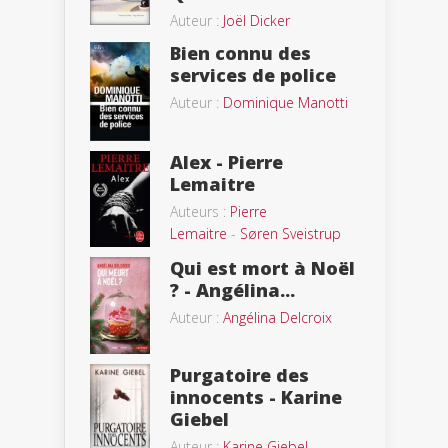
Auteur :
Joël Dicker
Bien connu des
services de police
Auteur :
Dominique Manotti
Alex - Pierre
Lemaitre
Auteurs :
Pierre
Lemaitre
-
Søren Sveistrup
Qui est mort à Noël
? - Angélina...
Auteur :
Angélina Delcroix
Purgatoire des
innocents - Karine
Giebel
Auteur :
Karine Giebel