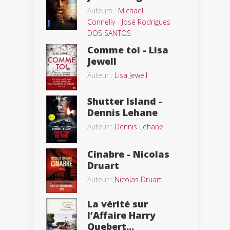
Auteurs :
Michael
Connelly
-
José Rodrigues
DOS SANTOS
Comme toi - Lisa
Jewell
Auteur :
Lisa Jewell
Shutter Island -
Dennis Lehane
Auteur :
Dennis Lehane
Cinabre - Nicolas
Druart
Auteur :
Nicolas Druart
La vérité sur
l’Affaire Harry
Quebert...