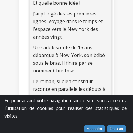
Et quelle bonne idée !
J’ai plongé dés les premières
lignes. Voyage dans le temps et
l’espace vers le New York des
années vingt.
Une adolescente de 15 ans
débarque à New-York, son bébé
sous le bras. Il finira par se
nommer Christmas.
Le roman, si bien construit,
raconte en parallèle les débuts à
New York de la maman et les
En poursuivant votre navigation sur ce site, vous acceptez
pérégrinations de Christmas
l’utilisation de cookies pour réaliser des statistiques de
adolescent qui va créer son gang
visites.
dans un New York magistralement
reconstitué.
Accepter
Refuser