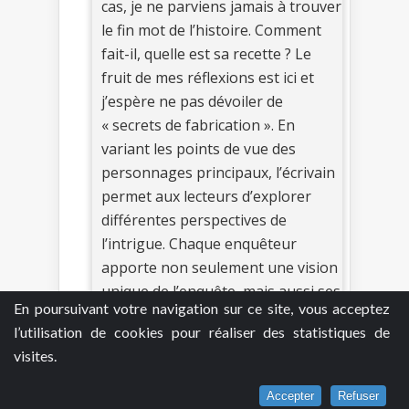
cas, je ne parviens jamais à trouver
le fin mot de l’histoire. Comment
fait-il, quelle est sa recette ? Le
fruit de mes réflexions est ici et
j’espère ne pas dévoiler de
« secrets de fabrication ». En
variant les points de vue des
personnages principaux, l’écrivain
permet aux lecteurs d’explorer
différentes perspectives de
l’intrigue. Chaque enquêteur
apporte non seulement une vision
unique de l’enquête, mais aussi ses
En poursuivant votre navigation sur ce site, vous acceptez
enjeux personnels et son lien avec
l’utilisation de cookies pour réaliser des statistiques de
le lieu du crime. Le lecteur
visites.
découvre ainsi de nouvelles
informations au fil des chapitres,
Accepter
Refuser